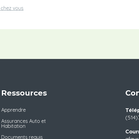
e chez vous
Ressources
Con
Apprendre
Télé
(514)
Assurances Auto et
Habitation
Courr
Documents requis
afavr