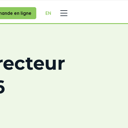
ande en ligne
EN
recteur
6