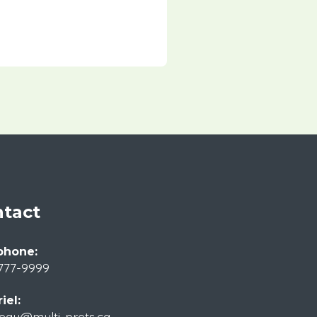
tact
phone:
777-9999
iel:
eau@multi-prets.ca