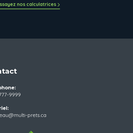
ssayez nos calculatrices
tact
phone:
777-9999
iel:
eau@multi-prets.ca