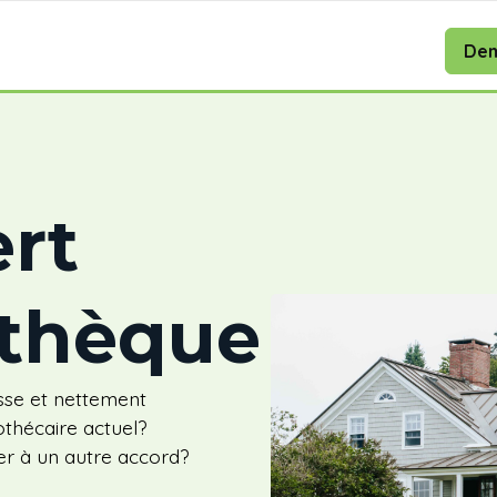
Dem
ert
thèque
sse et nettement
othécaire actuel?
er à un autre accord?