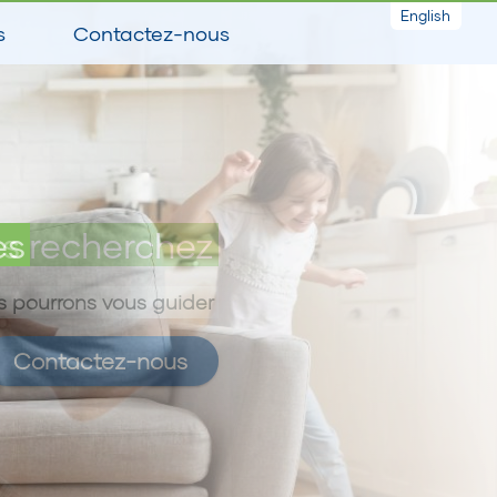
English
s
Contactez-nous
es
s recherchez
 pourrons vous guider
Contactez-nous