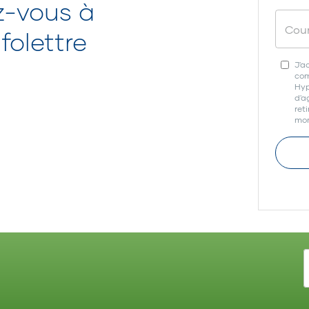
z-vous à
folettre
J'a
com
Hyp
d'a
ret
mom