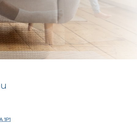
eu
A 1P1