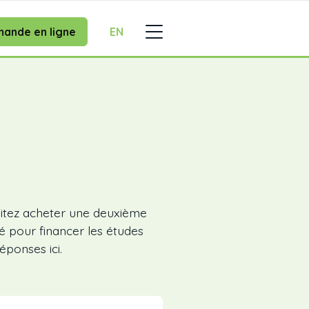
ande en ligne
EN
itez acheter une deuxième
é pour financer les études
ponses ici.