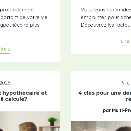
t probablement
Vous vous demandez
mportant de votre vie.
emprunter pour ache
ypothécaire plus
Découvrez les facteurs 
Lire
uite
, 2025
9 ju
x hypothécaire et
4 clés pour une d
l calculé?
r
par Multi-P