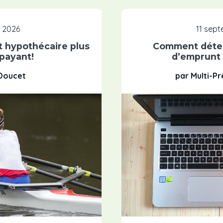
, 2026
11 sep
 hypothécaire plus
Comment déter
 payant!
d’emprunt
 Doucet
par Multi-P