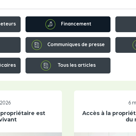
Financement
heteurs
Communiques de presse
écaires
Tous les articles
, 2026
6 m
propriétaire est
Accès à la propriét
vivant
du 