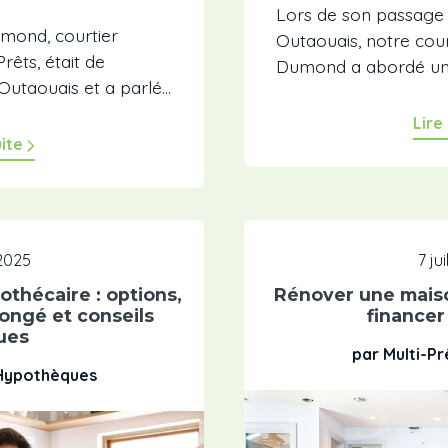
Lors de son passage 
mond, courtier
Outaouais, notre cour
rêts, était de
Dumond a abordé un s
utaouais et a parlé...
Lire
uite
 2025
7 ju
othécaire : options,
Rénover une maiso
ongé et conseils
financer
ues
par Multi-P
 Hypothèques