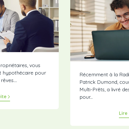
opriétaires, vous
t hypothécaire pour
Récemment à la Radio
êves....
Patrick Dumond, cour
Multi-Prêts, a livré de
uite
pour...
Lire