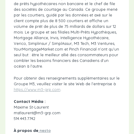
de prêts hypothécaires non bancaire et le chef de file
des sociétés de courtage au Canada. Ce groupe mené
par les courtiers, guidé par les données et axé sur le
client compte plus de 8 500 courtiers et affiche un
volume de prêt de plus de 75 milliards de dollars sur 12
mois. Le groupe et ses filiales Multi-Prêts Hypothèques,
Mortgage Alliance, Invis, Intelligence Hypothécaire,
Verico, Simplinsur / SimplAssur, M3 Tech, M3 Ventures,
YourMortgageMarket.com et Pinch Financial n’ont qu’un
seul but : être le meilleur allié des consommateurs pour
combler les besoins financiers des Canadiens d’un
océan à l’autre.
Pour obtenir des renseignements supplémentaires sur le
Groupe M3, veuillez visiter le site Web de l’entreprise à
https://www.m3-grp.com
.
Contact Média :
Maxime St-Laurent
mstlaurent@m3-grp.com
514.443.7742
À propos de
nesto