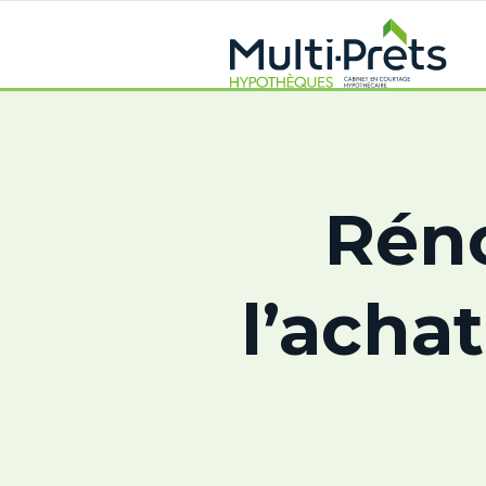
Rén
l’acha