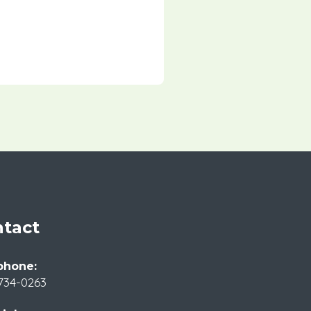
tact
phone:
734-0263