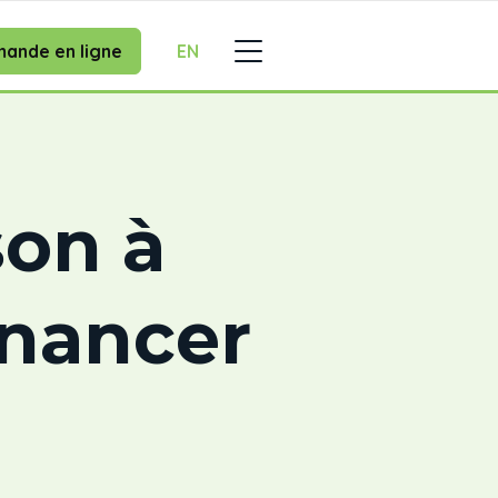
ande en ligne
EN
on à
inancer