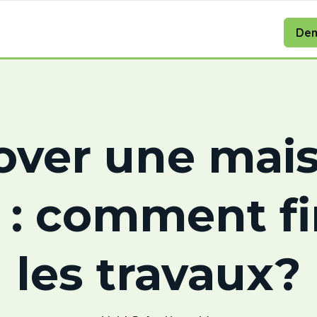
Dem
over une mais
t : comment f
les travaux?