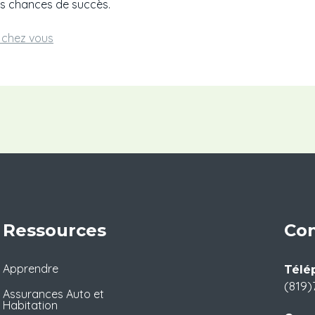
os chances de succès.
e chez vous
Ressources
Con
Apprendre
Télé
(819)
Assurances Auto et
Habitation