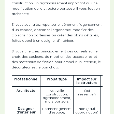
construction, un agrandissement important ou une
modification de la structure porteuse, il vous faut un
architecte.
Si vous souhaitez repenser entièrement l’agencement
d’un espace, optimiser l’ergonomie, modifier des
cloisons non porteuses ou créer des plans détaillés,
faites appel à un designer d’intérieur.
Si vous cherchez principalement des conseils sur le
choix des couleurs, du mobilier, des accessoires et
des matériaux de finition pour embellir un intérieur, le
décorateur est le bon choix.
Professionnel
Projet type
Impact sur
Comp
la structure
C
Architecte
Nouvelle
Oui
Struc
construction,
(essentiel)
séc
agrandissement,
murs porteurs
Designer
Réaménagement
Non (sauf
Foncti
d’intérieur
d’espace,
coordination)
et er