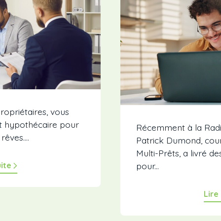
opriétaires, vous
t hypothécaire pour
Récemment à la Radio
êves....
Patrick Dumond, cour
Multi-Prêts, a livré de
uite
pour...
Lire