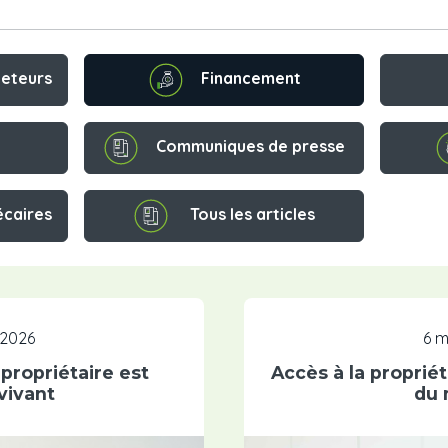
Financement
heteurs
Communiques de presse
écaires
Tous les articles
, 2026
6 m
propriétaire est
Accès à la propriét
vivant
du 