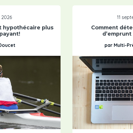
, 2026
11 sep
 hypothécaire plus
Comment déter
 payant!
d’emprunt
 Doucet
par Multi-P