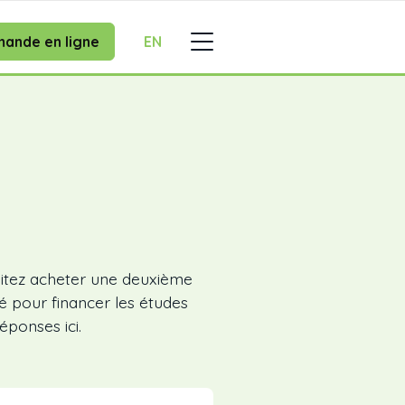
ande en ligne
EN
itez acheter une deuxième
é pour financer les études
ponses ici.