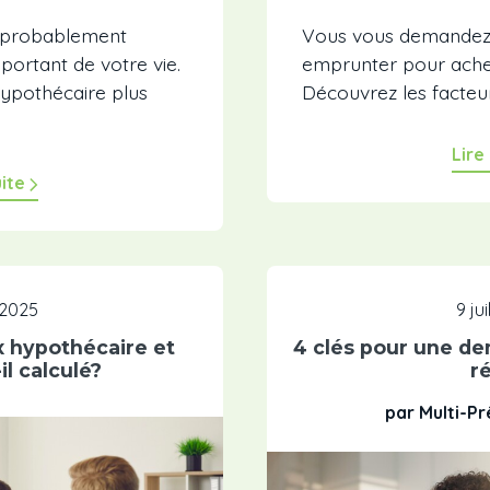
t probablement
Vous vous demandez
mportant de votre vie.
emprunter pour ache
ypothécaire plus
Découvrez les facteurs 
Lire
uite
, 2025
9 ju
x hypothécaire et
4 clés pour une d
l calculé?
r
par Multi-P