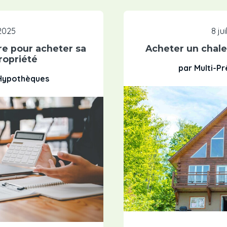
 2025
8 ju
re pour acheter sa
Acheter un chalet
ropriété
par Multi-P
 Hypothèques