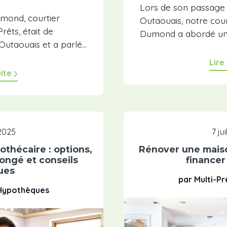
Lors de son passage 
mond, courtier
Outaouais, notre cour
rêts, était de
Dumond a abordé un s
utaouais et a parlé...
Lire
uite
 2025
7 ju
othécaire : options,
Rénover une maiso
ongé et conseils
financer
ues
par Multi-P
 Hypothèques