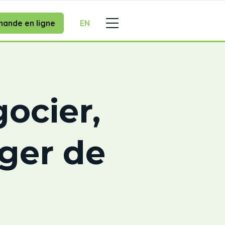
ande en ligne
EN
ocier,
ger de