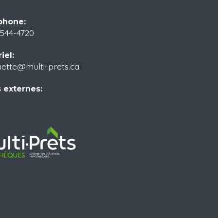
phone:
544-4720
iel:
ette@multi-prets.ca
 externes: