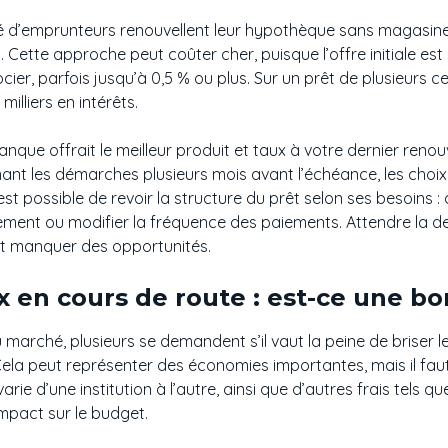
 d’emprunteurs renouvellent leur hypothèque sans magasiner,
. Cette approche peut coûter cher, puisque l’offre initiale es
cier, parfois jusqu’à 0,5 % ou plus. Sur un prêt de plusieurs ce
milliers en intérêts.
anque offrait le meilleur produit et taux à votre dernier reno
mant les démarches plusieurs mois avant l’échéance, les choi
 est possible de revoir la structure du prêt selon ses besoins :
ement ou modifier la fréquence des paiements. Attendre la de
et manquer des opportunités.
 en cours de route : est-ce une b
du marché, plusieurs se demandent s’il vaut la peine de briser
 Cela peut représenter des économies importantes, mais il fau
arie d’une institution à l’autre, ainsi que d’autres frais tels q
’impact sur le budget.