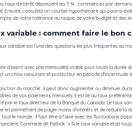
les taux d’intérêt dépassent les 5 % : commencez par demand
. Ensuite, consultez un courtier hypothécaire qui pourra éval
ompte de votre tolérance au risque, de votre budget et des é
ux variable : comment faire le bon 
 taux variable est l’une des questions les plus fréquentes au
illité d’esprit avec une mensualité stable pour toute la durée 
st un choix rassurant et protecteur en période d’incertitude
fonction du marché : il peut donc augmenter ou diminuer dura
ibles de vos paiements mensuels. Il est lié au taux préférentiel
ncé par le taux directeur de la Banque du Canada. Le taux var
e en permettant de payer moins d’intérêts et de réduire la d
 tout le monde : il faut être à l’aise avec les fluctuations pos
ière. Comme le dit Patrick : « Si le taux variable était toujo