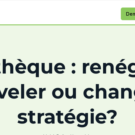
Dem
hèque : renég
veler ou chan
stratégie?