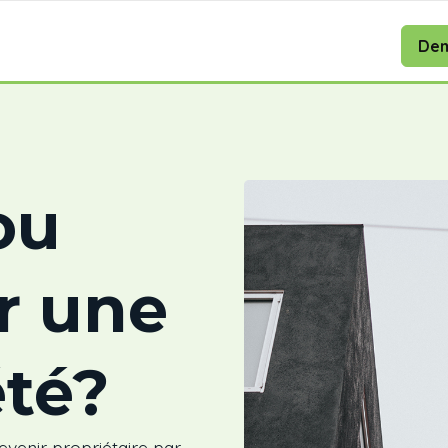
Dem
ou
r une
été?
devenir propriétaire par