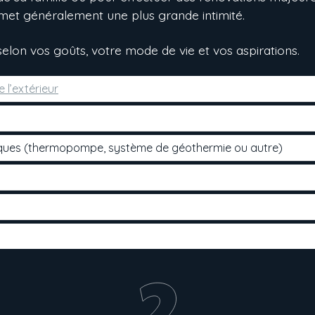
met généralement une plus grande intimité.
elon vos goûts, votre mode de vie et vos aspirations.
 l’extérieur
iques (thermopompe, système de géothermie ou autre)