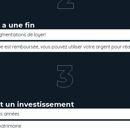
a une fin
augmentations de loyer!
 est remboursée, vous pouvez utiliser votre argent pour réal
st un investissement
les années
patrimoine