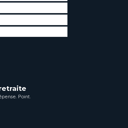
etraite
épense. Point.