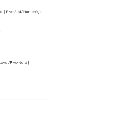
al | Rive-Sud/Montérégie
e
 Laval/Rive-Nord |