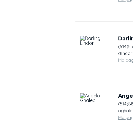
Darli
(514)5
dlindo
Ma pa
Ange
(514)8
aghale
Ma pa