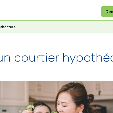
Dem
othécaire
un courtier hypothé