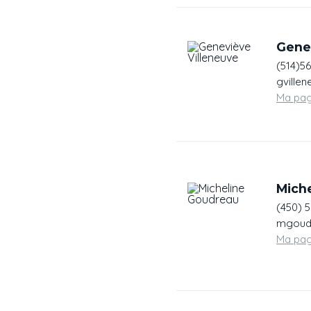
Gene
(514)5
gville
Ma pa
Mich
(450) 
mgoudr
Ma pa