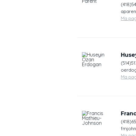
(418)5
aparen
Ma pa
Huse
(514)5
oerdog
Ma pa
Fran
(418)6
fmjohn
Ma pa