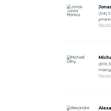
Jona
(514) 3
jjmare
Ma pa
Mich
(819) 
mdery@
Ma pa
Alex