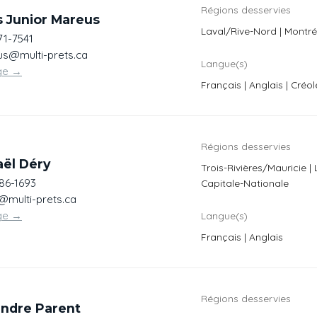
Régions desservies
s Junior Mareus
Laval/Rive-Nord | Montré
71-7541
us@multi-prets.ca
Langue(s)
ge
→
Français | Anglais | Créol
Régions desservies
aël Déry
Trois-Rivières/Mauricie |
386-1693
Capitale-Nationale
multi-prets.ca
ge
→
Langue(s)
Français | Anglais
Régions desservies
andre Parent