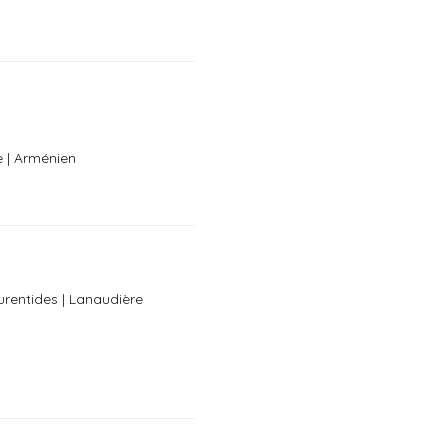
e | Arménien
urentides | Lanaudière