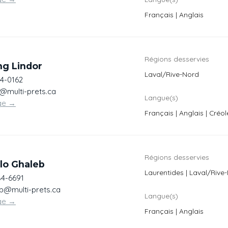
Français | Anglais
Régions desservies
ng Lindor
Laval/Rive-Nord
54-0162
r@multi-prets.ca
Langue(s)
ge
→
Français | Anglais | Créol
Régions desservies
lo Ghaleb
Laurentides | Laval/Rive
84-6691
b@multi-prets.ca
Langue(s)
ge
→
Français | Anglais