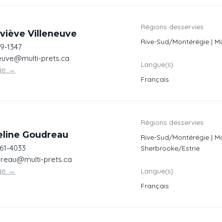
Régions desservies
viève Villeneuve
Rive-Sud/Montérégie | M
69-1347
neuve@multi-prets.ca
Langue(s)
ge
→
Français
Régions desservies
eline Goudreau
Rive-Sud/Montérégie | Mo
561-4033
Sherbrooke/Estrie
eau@multi-prets.ca
ge
→
Langue(s)
Français