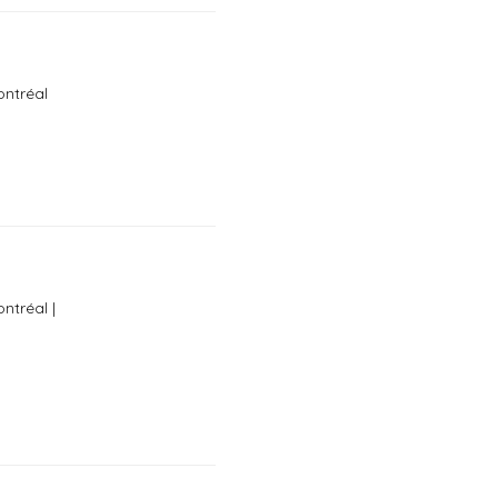
ontréal
ntréal |