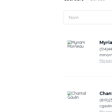
Myri
(514)4
mmorne
Ma pa
Chant
(819)2
cgauli
Ma pa