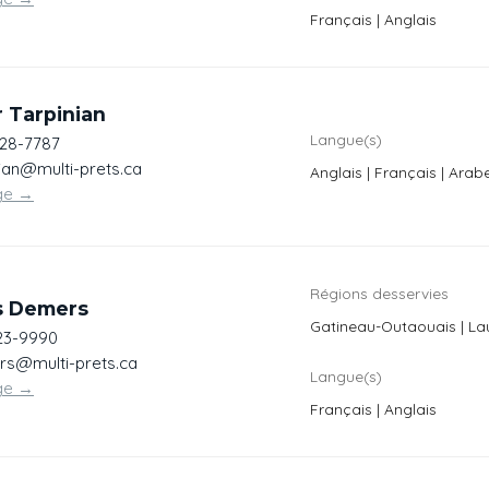
Français | Anglais
 Tarpinian
Langue(s)
728-7787
nian@multi-prets.ca
Anglais | Français | Arab
ge
→
Régions desservies
s Demers
Gatineau-Outaouais | La
23-9990
s@multi-prets.ca
Langue(s)
ge
→
Français | Anglais