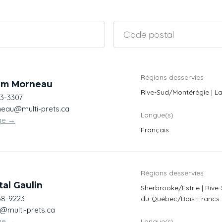
Régions desservies
am Morneau
Rive-Sud/Montérégie | L
43-3307
au@multi-prets.ca
Langue(s)
ge
→
Français
Régions desservies
al Gaulin
Sherbrooke/Estrie | Rive
38-9223
du-Québec/Bois-Francs
n@multi-prets.ca
ge
→
Langue(s)