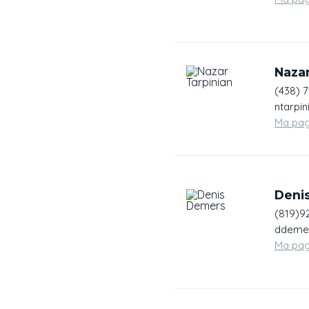
Nazar
(438) 
ntarpi
Ma pa
Deni
(819)9
ddemer
Ma pa