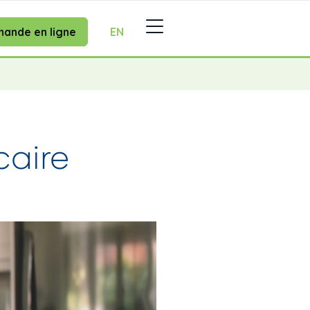
ande en ligne
EN
caire