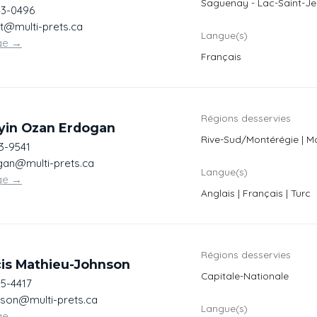
Saguenay - Lac-Saint-J
43-0496
t@multi-prets.ca
Langue(s)
ge
→
Français
Régions desservies
yin Ozan Erdogan
Rive-Sud/Montérégie | M
13-9541
an@multi-prets.ca
Langue(s)
ge
→
Anglais | Français | Turc
Régions desservies
cis Mathieu-Johnson
Capitale-Nationale
55-4417
son@multi-prets.ca
Langue(s)
ge
→