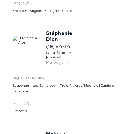
Langue(s)
Français | Anglais | Espagnol | Créole
Stéphanie
Dion
(418) 679-3791
sdion@multi-
prets.ca
Ma page
→
Régions desservies
Saguenay - Lac-Saint-Jean | Trois-Rivières/Mauricie | Capitale-
Nationale
Langue(s)
Français
Melissa