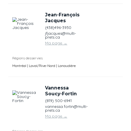
Jean-François
Jacques
(438)496-3930
jfjacques@multi-
prets.ca
Ma page
→
Régions desservies
Montréal | Laval/Rive-Nord | Lanaudière
Vannessa
Soucy-Fortin
(819) 500-6941
vannessa.fortin@multi-
prets.ca
Ma page
→