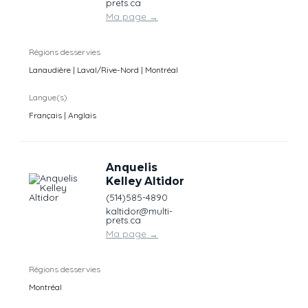
prets.ca
Ma page
→
Régions desservies
Lanaudière | Laval/Rive-Nord | Montréal
Langue(s)
Français | Anglais
Anquelis
Kelley Altidor
(514)585-4890
kaltidor@multi-
prets.ca
Ma page
→
Régions desservies
Montréal