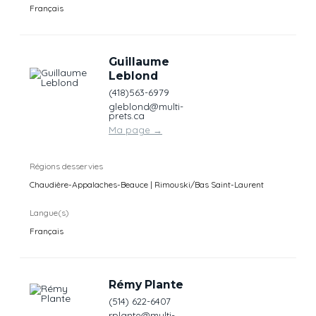
Français
Guillaume
Leblond
(418)563-6979
gleblond@multi-
prets.ca
Ma page
→
Régions desservies
Chaudière-Appalaches-Beauce | Rimouski/Bas Saint-Laurent
Langue(s)
Français
Rémy Plante
(514) 622-6407
rplante@multi-