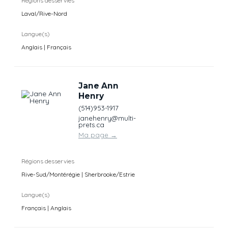
Régions desservies
Laval/Rive-Nord
Langue(s)
Anglais | Français
Jane Ann
Henry
(514)953-1917
janehenry@multi-
prets.ca
Ma page
→
Régions desservies
Rive-Sud/Montérégie | Sherbrooke/Estrie
Langue(s)
Français | Anglais