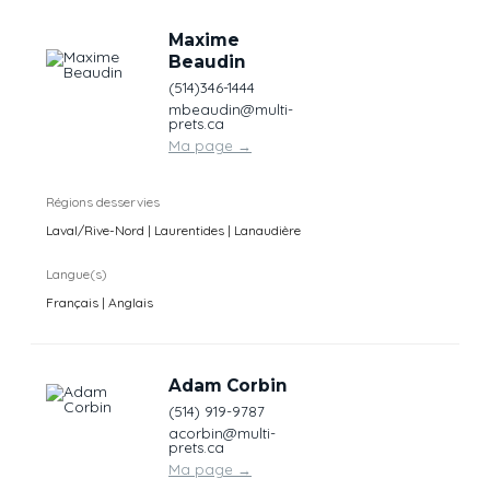
Maxime
Beaudin
(514)346-1444
mbeaudin@multi-
prets.ca
Ma page
→
Régions desservies
Laval/Rive-Nord | Laurentides | Lanaudière
Langue(s)
Français | Anglais
Adam Corbin
(514) 919-9787
acorbin@multi-
prets.ca
Ma page
→