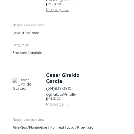
prets.ca
Ma page
→
Régions desservies
Laval/Rive-Nord
Langue(s)
Français | Anglais
Cesar Giraldo
Garcia
(514)839-3810
cgiraldo@multi-
prets.ca
Ma page
→
Régions desservies
Rive-Sud/Montérégie | Montréal | Laval/Rive-Nord