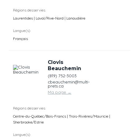
Régions desservies
Laurentides | Laval/Rive-Nord | Lanaudière
Langue(s)
Français
Clovis
Beauchemin
(819) 752-3003
cbeauchemin@multi-
prets.ca
Ma page
→
Régions desservies
Centre-du-Québec/Bois-Francs | Trois-Rivières/Mauricie |
Sherbrooke/Estrie
Langue(s)