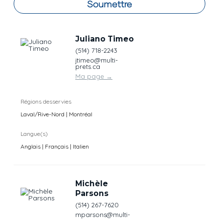
Soumettre
Juliano Timeo
(514) 718-2243
jtimeo@multi-
prets.ca
Ma page
→
Régions desservies
Laval/Rive-Nord | Montréal
Langue(s)
Anglais | Français | Italien
Michèle
Parsons
(514) 267-7620
mparsons@multi-