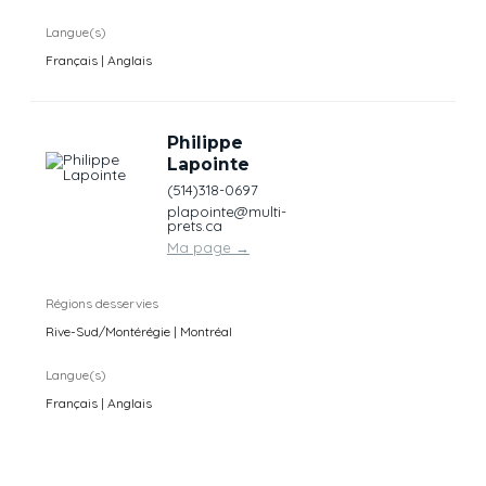
Langue(s)
Français | Anglais
Philippe
Lapointe
(514)318-0697
plapointe@multi-
prets.ca
Ma page
→
Régions desservies
Rive-Sud/Montérégie | Montréal
Langue(s)
Français | Anglais