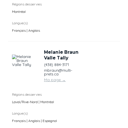
Régions desservies
Montréal
Langue(s)
Français | Anglais
Melanie Braun
Valle Tally
(438) 884-3171
mbraun@multi-
prets.ca
Ma page
→
Régions desservies
Laval/Rive-Nord | Montréal
Langue(s)
Français | Anglais | Espagnol