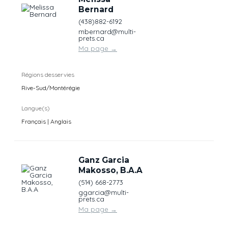
Bernard
(438)882-6192
mbernard@multi-
prets.ca
Ma page
→
Régions desservies
Rive-Sud/Montérégie
Langue(s)
Français | Anglais
Ganz Garcia
Makosso, B.A.A
(514) 668-2773
ggarcia@multi-
prets.ca
Ma page
→