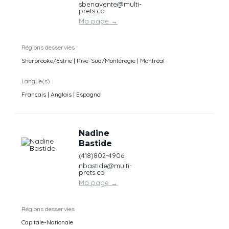
sbenavente@multi-
prets.ca
Ma page
→
Régions desservies
Sherbrooke/Estrie | Rive-Sud/Montérégie | Montréal
Langue(s)
Français | Anglais | Espagnol
Nadine
Bastide
(418)802-4906
nbastide@multi-
prets.ca
Ma page
→
Régions desservies
Capitale-Nationale