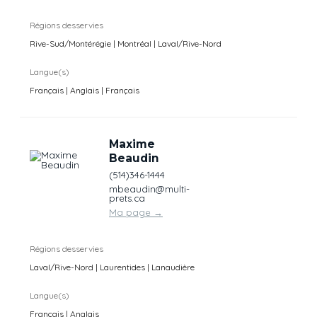
Régions desservies
Rive-Sud/Montérégie | Montréal | Laval/Rive-Nord
Langue(s)
Français | Anglais | Français
Maxime
Beaudin
(514)346-1444
mbeaudin@multi-
prets.ca
Ma page
→
Régions desservies
Laval/Rive-Nord | Laurentides | Lanaudière
Langue(s)
Français | Anglais