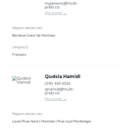
mylenemc@multi-
prets.ca
Ma page
→
Régions desservies
Banlieue Ouest De Montréal
Langue(s)
Français
Qudsia Hamidi
(514) 963-6326
qhamidi@multi-
prets.ca
Ma page
→
Régions desservies
Laval/Rive-Nord | Montréal | Rive-Sud/Montérégie