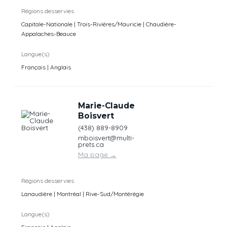
Régions desservies
Capitale-Nationale | Trois-Rivières/Mauricie | Chaudière-
Appalaches-Beauce
Langue(s)
Français | Anglais
Marie-Claude
Boisvert
(438) 889-8909
mboisvert@multi-
prets.ca
Ma page
→
Régions desservies
Lanaudière | Montréal | Rive-Sud/Montérégie
Langue(s)