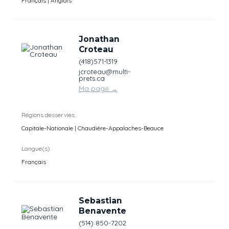
Français | Anglais
Jonathan
Croteau
(418)571-1319
jcroteau@multi-
prets.ca
Ma page
→
Régions desservies
Capitale-Nationale | Chaudière-Appalaches-Beauce
Langue(s)
Français
Sebastian
Benavente
(514) 850-7202