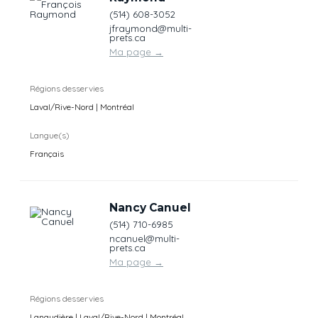
(514) 608-3052
jfraymond@multi-
prets.ca
Ma page
→
Régions desservies
Laval/Rive-Nord | Montréal
Langue(s)
Français
Nancy Canuel
(514) 710-6985
ncanuel@multi-
prets.ca
Ma page
→
Régions desservies
Lanaudière | Laval/Rive-Nord | Montréal