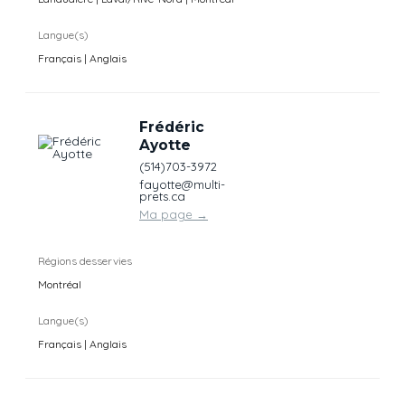
Langue(s)
Français | Anglais
Frédéric
Ayotte
(514)703-3972
fayotte@multi-
prets.ca
Ma page
→
Régions desservies
Montréal
Langue(s)
Français | Anglais