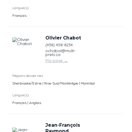
Langue(s)
Français
Olivier Chabot
(438) 458-8234
ochabot@multi-
prets.ca
Ma page
→
Régions desservies
Sherbrooke/Estrie | Rive-Sud/Montérégie | Montréal
Langue(s)
Français | Anglais
Jean-François
Raymond