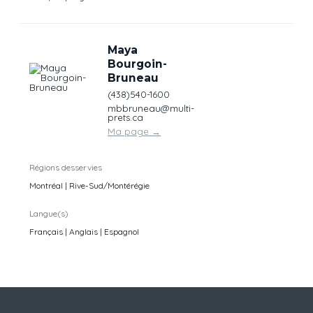
Maya
Bourgoin-
Bruneau
(438)540-1600
mbbruneau@multi-
prets.ca
Ma page
→
Régions desservies
Montréal | Rive-Sud/Montérégie
Langue(s)
Français | Anglais | Espagnol