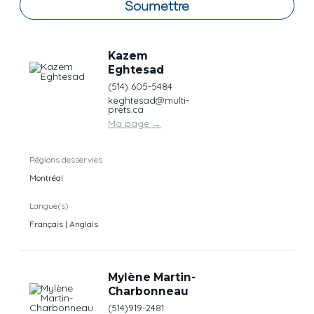
Soumettre
Kazem
Eghtesad
(514) 605-5484
keghtesad@multi-
prets.ca
Ma page
→
Régions desservies
Montréal
Langue(s)
Français | Anglais
Mylène Martin-
Charbonneau
(514)919-2481