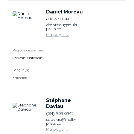
Daniel Moreau
(418)571-1344
dmoreau@multi-
prets.ca
Ma page
→
Régions desservies
Capitale-Nationale
Langue(s)
Français
Stéphane
Daviau
(514) 909-3942
sdaviau@multi-
prets.ca
Ma page
→