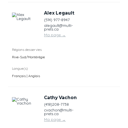
Alex Legault
(514) 977-8947
alegault@multi-
prets.ca
Ma page
→
Régions desservies
Rive-Sud/Montérégie
Langue(s)
Français | Anglais
Cathy Vachon
(418)208-7738
cvachon@multi-
prets.ca
Ma page
→