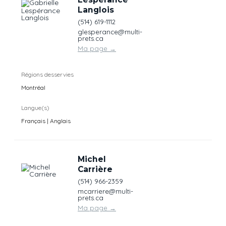
Langlois
(514) 619-1112
glesperance@multi-
prets.ca
Ma page
→
Régions desservies
Montréal
Langue(s)
Français | Anglais
Michel
Carrière
(514) 966-2359
mcarriere@multi-
prets.ca
Ma page
→