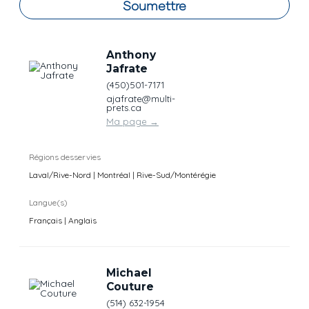
Soumettre
Anthony
Jafrate
(450)501-7171
ajafrate@multi-
prets.ca
Ma page
→
Régions desservies
Laval/Rive-Nord | Montréal | Rive-Sud/Montérégie
Langue(s)
Français | Anglais
Michael
Couture
(514) 632-1954