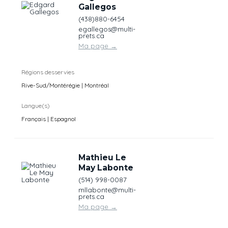
Gallegos
(438)880-6454
egallegos@multi-
prets.ca
Ma page
→
Régions desservies
Rive-Sud/Montérégie | Montréal
Langue(s)
Français | Espagnol
Mathieu Le
May Labonte
(514) 998-0087
mllabonte@multi-
prets.ca
Ma page
→