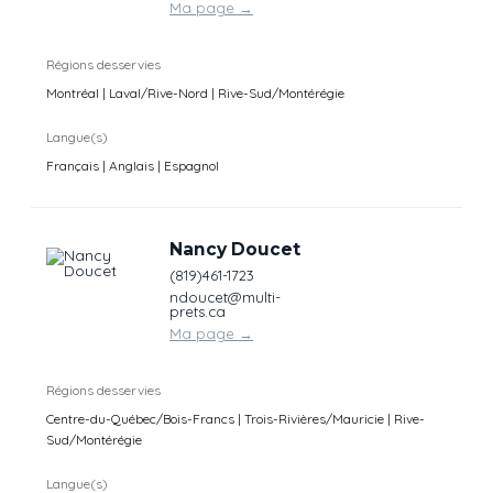
Ma page
→
Régions desservies
Montréal | Laval/Rive-Nord | Rive-Sud/Montérégie
Langue(s)
Français | Anglais | Espagnol
Nancy Doucet
(819)461-1723
ndoucet@multi-
prets.ca
Ma page
→
Régions desservies
Centre-du-Québec/Bois-Francs | Trois-Rivières/Mauricie | Rive-
Sud/Montérégie
Langue(s)