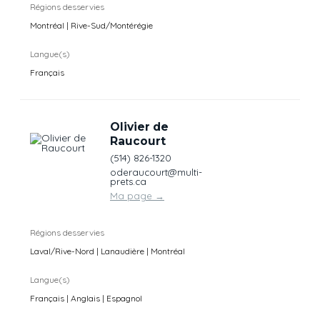
Régions desservies
Montréal | Rive-Sud/Montérégie
Langue(s)
Français
Olivier de
Raucourt
(514) 826-1320
oderaucourt@multi-
prets.ca
Ma page
→
Régions desservies
Laval/Rive-Nord | Lanaudière | Montréal
Langue(s)
Français | Anglais | Espagnol