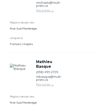
michaelc@multi-
prets.ca
Ma page
→
Régions desservies
Rive-Sud/Montérégie
Langue(s)
Français | Anglais
Mathieu
Basque
(438) 495-2705
mbasque@multi-
prets.ca
Ma page
→
Régions desservies
Rive-Sud/Montérégie