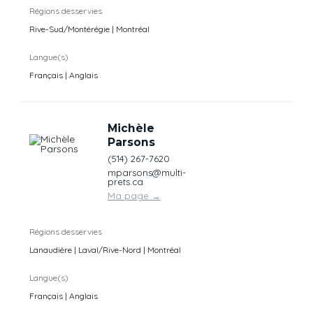
Régions desservies
Rive-Sud/Montérégie | Montréal
Langue(s)
Français | Anglais
Michèle
Parsons
(514) 267-7620
mparsons@multi-
prets.ca
Ma page
→
Régions desservies
Lanaudière | Laval/Rive-Nord | Montréal
Langue(s)
Français | Anglais