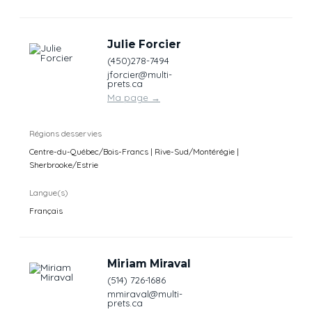
Julie Forcier
(450)278-7494
jforcier@multi-
prets.ca
Ma page
→
Régions desservies
Centre-du-Québec/Bois-Francs | Rive-Sud/Montérégie |
Sherbrooke/Estrie
Langue(s)
Français
Miriam Miraval
(514) 726-1686
mmiraval@multi-
prets.ca