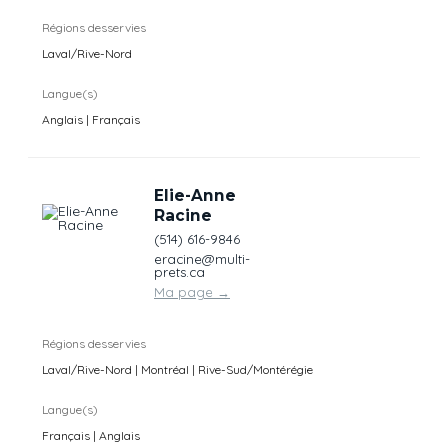
Régions desservies
Laval/Rive-Nord
Langue(s)
Anglais | Français
Elie-Anne
Racine
(514) 616-9846
eracine@multi-
prets.ca
Ma page
→
Régions desservies
Laval/Rive-Nord | Montréal | Rive-Sud/Montérégie
Langue(s)
Français | Anglais