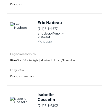
Français
Eric Nadeau
(514)718-4977
enadeau@multi-
prets.ca
Ma page
→
Régions desservies
Rive-Sud/Montérégie | Montréal | Laval/Rive-Nord
Langue(s)
Français | Anglais
Isabelle
Gosselin
(514)718-7203