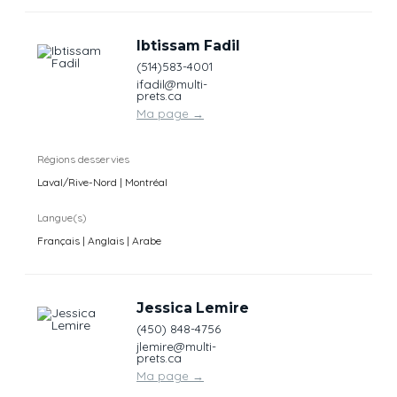
Ibtissam Fadil
(514)583-4001
ifadil@multi-
prets.ca
Ma page
→
Régions desservies
Laval/Rive-Nord | Montréal
Langue(s)
Français | Anglais | Arabe
Jessica Lemire
(450) 848-4756
jlemire@multi-
prets.ca
Ma page
→