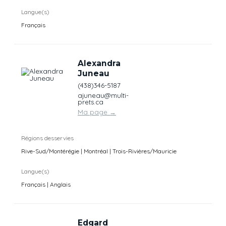
Langue(s)
Français
Alexandra
Juneau
(438)346-5187
ajuneau@multi-
prets.ca
Ma page
→
Régions desservies
Rive-Sud/Montérégie | Montréal | Trois-Rivières/Mauricie
Langue(s)
Français | Anglais
Edgard