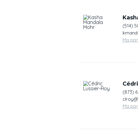
Kash
(514) 
kmanda
Ma pa
Cédri
(873) 
clroy@
Ma pa