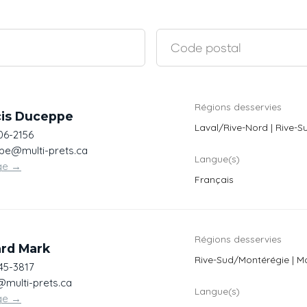
Régions desservies
cis Duceppe
Laval/Rive-Nord | Rive-S
06-2156
pe@multi-prets.ca
Langue(s)
ge
→
Français
Régions desservies
ard Mark
Rive-Sud/Montérégie | Mo
45-3817
multi-prets.ca
Langue(s)
ge
→