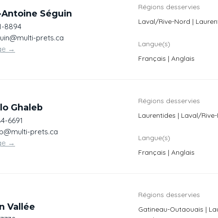
Régions desservies
-Antoine Séguin
Laval/Rive-Nord | Lauren
1-8894
in@multi-prets.ca
Langue(s)
ge
→
Français | Anglais
Régions desservies
lo Ghaleb
Laurentides | Laval/Rive
84-6691
b@multi-prets.ca
Langue(s)
ge
→
Français | Anglais
Régions desservies
n Vallée
Gatineau-Outaouais | Lau