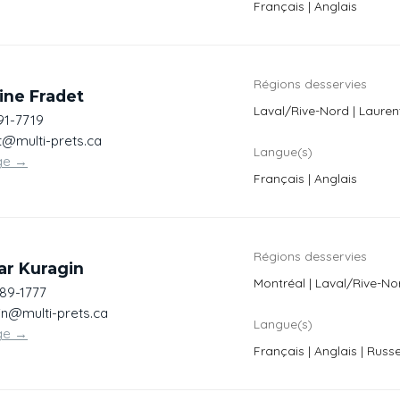
Français | Anglais
Régions desservies
ine Fradet
Laval/Rive-Nord | Lauren
91-7719
t@multi-prets.ca
Langue(s)
ge
→
Français | Anglais
Régions desservies
ar Kuragin
Montréal | Laval/Rive-No
389-1777
in@multi-prets.ca
Langue(s)
ge
→
Français | Anglais | Russ