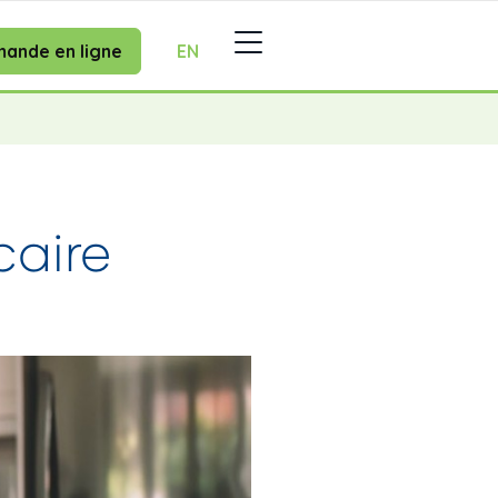
ande en ligne
EN
caire