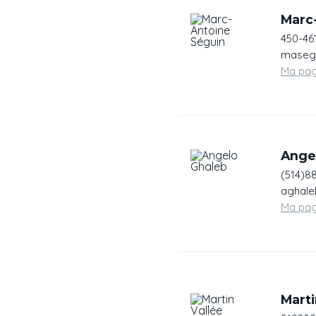
Marc
450-46
masegu
Ma pa
Ange
(514)8
aghale
Ma pa
Marti