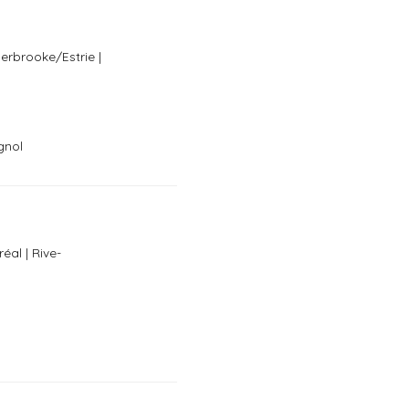
erbrooke/Estrie |
gnol
éal | Rive-