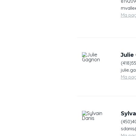
819209
mvalle
Ma pa
Juli
(418)5
julie.
Ma pa
Sylva
(450)4
sdanis
Ma pa