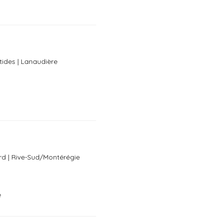
tides | Lanaudière
rd | Rive-Sud/Montérégie
e