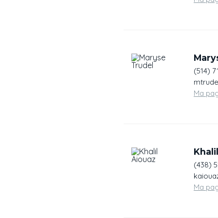
Mary
(514) 7
mtrude
Ma pa
Khali
(438) 
kaioua
Ma pa