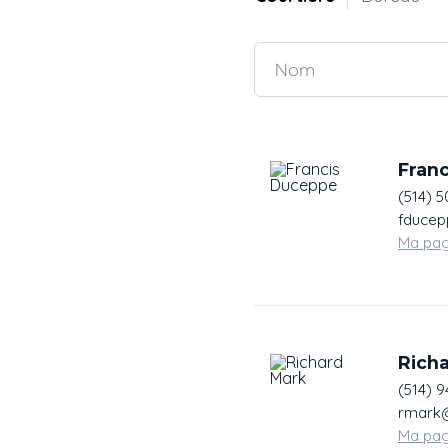
Fran
(514) 5
fducep
Ma pa
Rich
(514) 9
rmark@
Ma pa