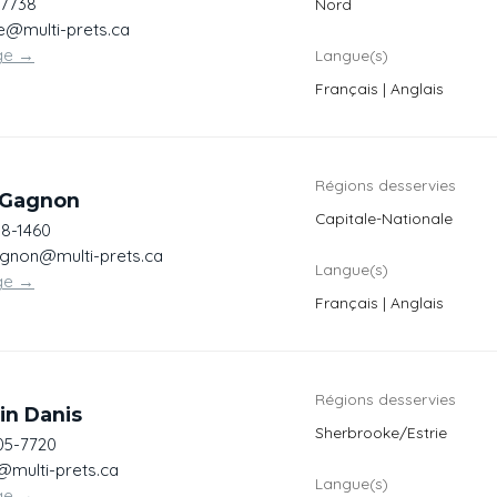
7738
Nord
e@multi-prets.ca
ge
→
Langue(s)
Français | Anglais
Régions desservies
e Gagnon
Capitale-Nationale
58-1460
gagnon@multi-prets.ca
Langue(s)
ge
→
Français | Anglais
Régions desservies
in Danis
Sherbrooke/Estrie
05-7720
@multi-prets.ca
Langue(s)
ge
→