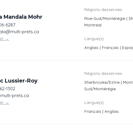
Régions desservies
a Mandala Mohr
Rive-Sud/Montérégie | Sh
506-6287
Montréal
la@multi-prets.ca
ge
→
Langue(s)
Anglais | Français | Espa
Régions desservies
c Lussier-Roy
Sherbrooke/Estrie | Montr
662-1302
Sud/Montérégie
multi-prets.ca
ge
→
Langue(s)
Français | Anglais