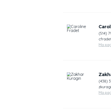
Carol
(514) 7
cfrade
Ma pa
Zakh
(438) 
zkurag
Ma pa