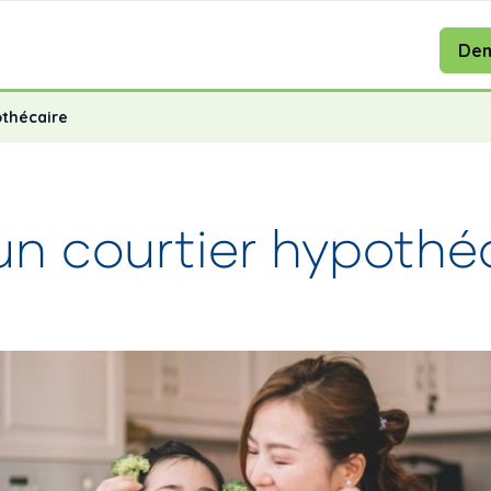
Dem
othécaire
un courtier hypothé