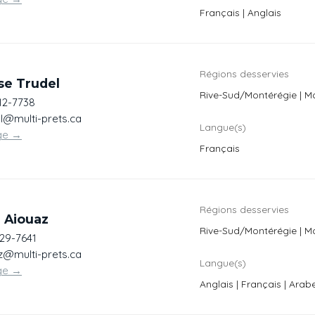
Français | Anglais
Régions desservies
se Trudel
Rive-Sud/Montérégie | M
12-7738
l@multi-prets.ca
Langue(s)
ge
→
Français
Régions desservies
l Aiouaz
Rive-Sud/Montérégie | M
529-7641
z@multi-prets.ca
Langue(s)
ge
→
Anglais | Français | Arab