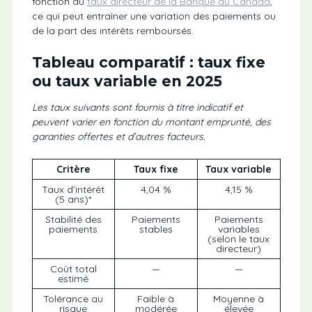
fonction du
taux directeur de la Banque du Canada
,
ce qui peut entraîner une variation des paiements ou
de la part des intérêts remboursés.
Tableau comparatif : taux fixe
ou taux variable en 2025
Les taux suivants sont fournis à titre indicatif et
peuvent varier en fonction du montant emprunté, des
garanties offertes et d’autres facteurs.
Critère
Taux fixe
Taux variable
Taux d’intérêt
4,04 %
4,15 %
(5 ans)*
Stabilité des
Paiements
Paiements
paiements
stables
variables
(selon le taux
directeur)
Coût total
—
—
estimé
Tolérance au
Faible à
Moyenne à
risque
modérée
élevée