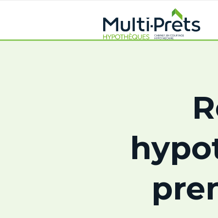
R
hypot
pre