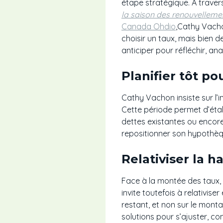
étape stratégique. À traver
la saison des renouvelleme
Canada Ohdio
,Cathy Vachon
choisir un taux, mais bien d
anticiper pour réfléchir, an
Planifier tôt po
Cathy Vachon insiste sur l
Cette période permet d’étab
dettes existantes ou encor
repositionner son hypothèque
Relativiser la 
Face à la montée des taux,
invite toutefois à relativise
restant, et non sur le montan
solutions pour s’ajuster, c