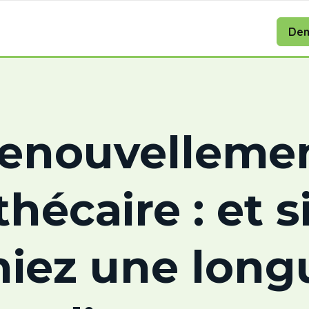
Dem
enouvelleme
hécaire : et s
niez une long