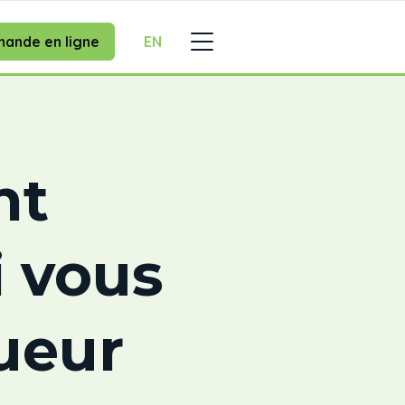
ande en ligne
EN
nt
i vous
ueur