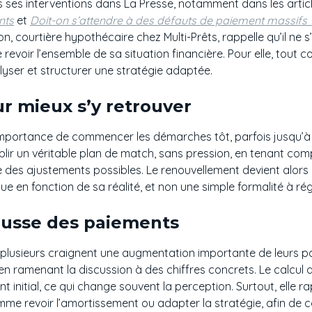
s ses interventions dans La Presse, notamment dans les artic
nts
et
Doit-on s’attendre à des défauts de paiement massifs 
, courtière hypothécaire chez Multi-Prêts, rappelle qu’il ne 
e revoir l’ensemble de sa situation financière. Pour elle, tou
alyser et structurer une stratégie adaptée.
ur mieux s’y retrouver
’importance de commencer les démarches tôt, parfois jusqu’à
lir un véritable plan de match, sans pression, en tenant comp
e des ajustements possibles. Le renouvellement devient alors
 en fonction de sa réalité, et non une simple formalité à régl
hausse des paiements
 plusieurs craignent une augmentation importante de leurs 
r en ramenant la discussion à des chiffres concrets. Le calcul d
t initial, ce qui change souvent la perception. Surtout, elle rap
omme revoir l’amortissement ou adapter la stratégie, afin de c