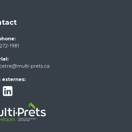
tact
phone:
272-1981
iel:
cetre@multi-prets.ca
 externes: