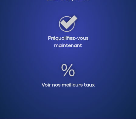
est également important de noter que tous les
prêts existants sur la propriété, y compris un prêt
hypothécaire ou une marge de crédit doivent être
remboursés avant l'obtention du prêt
hypothécaire.
Préqualifiez-vous
maintenant
Que vous cherchiez un coussin financier pour
vivre confortablement, des fonds pour couvrir les
dépenses mensuelles, rembourser vos dettes,
rénover ou financer l'éducation de vos enfants,
vous pouvez utiliser les fonds d'un prêt
Voir nos meilleurs taux
hypothécaire inversé de la manière que vous
voulez, sans restrictions ! De plus, si la valeur de
la maison augmente, cela n'affecte pas le prêt
hypothécaire inversé, ce qui signifie que toute la
valeur nette gagnée vous appartient ! Enfin, vous
pouvez sortir d'un prêt hypothécaire inversé à
tout moment en remboursant le prêt et les