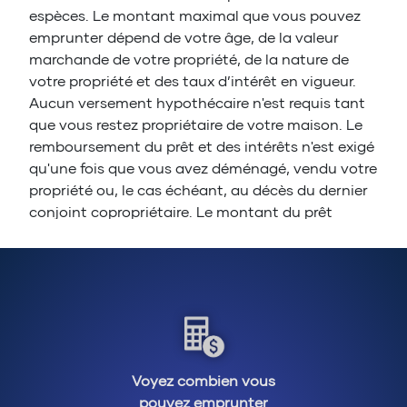
espèces. Le montant maximal que vous pouvez
emprunter dépend de votre âge, de la valeur
marchande de votre propriété, de la nature de
votre propriété et des taux d’intérêt en vigueur.
Aucun versement hypothécaire n'est requis tant
que vous restez propriétaire de votre maison. Le
remboursement du prêt et des intérêts n'est exigé
qu'une fois que vous avez déménagé, vendu votre
propriété ou, le cas échéant, au décès du dernier
conjoint copropriétaire. Le montant du prêt
(capital et intérêts inclus) est alors déduit de la
valeur marchande de la propriété.
Un prêteur vous demandera souvent de consulter
un notaire avant de vous accorder un prêt
hypothécaire inversé afin de s'assurer que vous
comprenez bien les conditions du prêt. Le prêteur
Voyez combien vous
ne peut jamais vous forcer à vendre votre maison
pouvez emprunter
pour rembourser le prêt hypothécaire inversé. Il