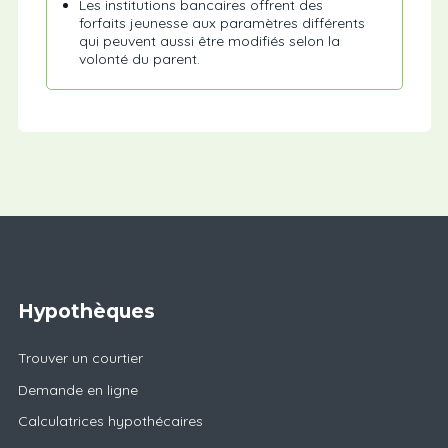
Les institutions bancaires offrent des
forfaits jeunesse aux paramètres différents
qui peuvent aussi être modifiés selon la
volonté du parent.
Hypothèques
Trouver un courtier
Demande en ligne
Calculatrices hypothécaires