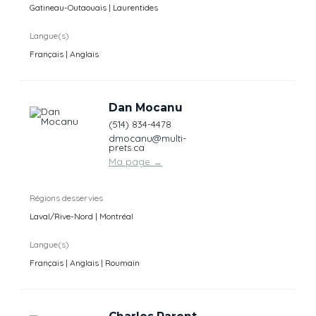
Gatineau-Outaouais | Laurentides
Langue(s)
Français | Anglais
Dan Mocanu
(514) 834-4478
dmocanu@multi-
prets.ca
Ma page
→
Régions desservies
Laval/Rive-Nord | Montréal
Langue(s)
Français | Anglais | Roumain