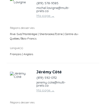
(819) 578-9385
michel.lavigne@multi-
prets.ca
Ma page
→
Régions desservies
Rive-Sud/Montérégie | Sherbrooke/Estrie | Centre-du-
Québec/Bois-Francs
Langue(s)
Français | Anglais
Jérémy Côté
(819) 592-0112
jeremy.cote@multi-
prets.ca
Ma page
→
Régions desservies