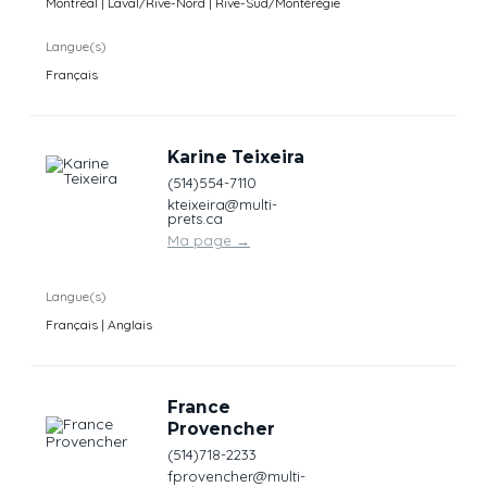
Montréal | Laval/Rive-Nord | Rive-Sud/Montérégie
Langue(s)
Français
Karine Teixeira
(514)554-7110
kteixeira@multi-
prets.ca
Ma page
→
Langue(s)
Français | Anglais
France
Provencher
(514)718-2233
fprovencher@multi-