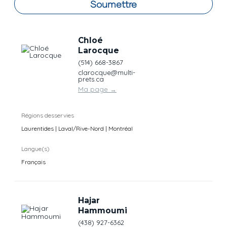
Soumettre
Chloé
Larocque
(514) 668-3867
clarocque@multi-
prets.ca
Ma page
→
Régions desservies
Laurentides | Laval/Rive-Nord | Montréal
Langue(s)
Français
Hajar
Hammoumi
(438) 927-6362