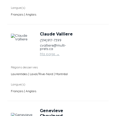
Langue(s)
Français | Anglais
Claude Valliere
(514)917-7399
cvalliere@multi-
prets.ca
Ma page
→
Régions desservies
Laurentides | Laval/Rive-Nord | Montréal
Langue(s)
Français | Anglais
Genevieve
Chouinard