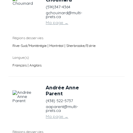
(514)347-4364
gchouinard@multi-
prets.ca
Ma page
→
Régions desservies
Rive-Sud/Montérégie | Montréal | Sherbrooke/Estrie
Langue(s)
Français | Anglais
Andrée Anne
Parent
(438) 522-5737
aaparent@multi-
prets.ca
Ma page
→
Régions desservies