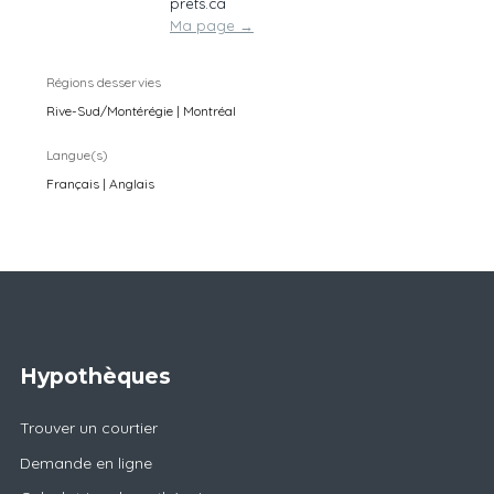
prets.ca
Ma page
→
Régions desservies
Rive-Sud/Montérégie | Montréal
Langue(s)
Français | Anglais
Hypothèques
Trouver un courtier
Demande en ligne