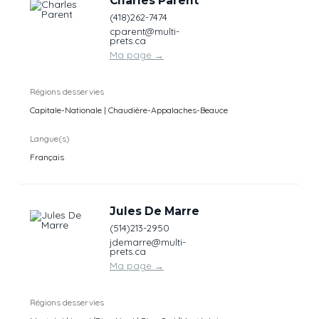
Charles Parent
(418)262-7474
cparent@multi-
prets.ca
Ma page
→
Régions desservies
Capitale-Nationale | Chaudière-Appalaches-Beauce
Langue(s)
Français
Jules De Marre
(514)213-2950
jdemarre@multi-
prets.ca
Ma page
→
Régions desservies