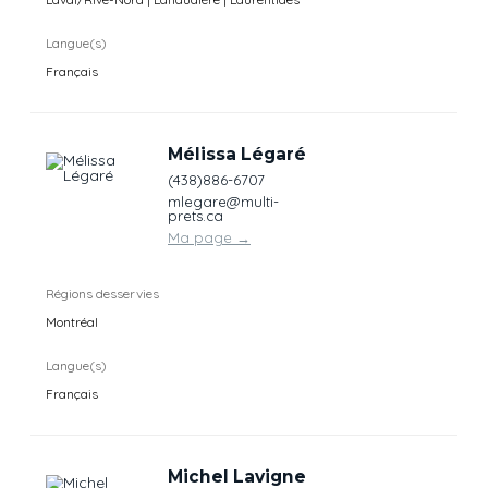
Langue(s)
Français
Mélissa Légaré
(438)886-6707
mlegare@multi-
prets.ca
Ma page
→
Régions desservies
Montréal
Langue(s)
Français
Michel Lavigne