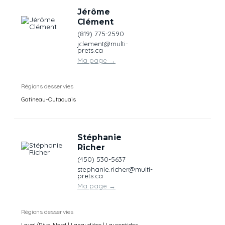
Jérôme
Clément
(819) 775-2590
jclement@multi-
prets.ca
Ma page
→
Régions desservies
Gatineau-Outaouais
Stéphanie
Richer
(450) 530-5637
stephanie.richer@multi-
prets.ca
Ma page
→
Régions desservies
Laval/Rive-Nord | Lanaudière | Laurentides