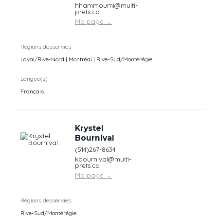
hhammoumi@multi-
prets.ca
Ma page
→
Régions desservies
Laval/Rive-Nord | Montréal | Rive-Sud/Montérégie
Langue(s)
Français
Krystel
Bournival
(514)267-8634
kbournival@multi-
prets.ca
Ma page
→
Régions desservies
Rive-Sud/Montérégie