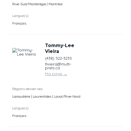
Rive-Sud/Montérégie | Montréal
Langue(s)
Français
Tommy-Lee
Vieira
(438) 522-3235
tlvieira@multi-
prets.ca
Ma page
→
Régions desservies
Lanaudière | Laurentides | Laval/Rive-Nord
Langue(s)
Français