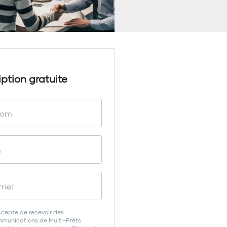
iption gratuite
ccepte de recevoir des
munications de Multi-Prêts