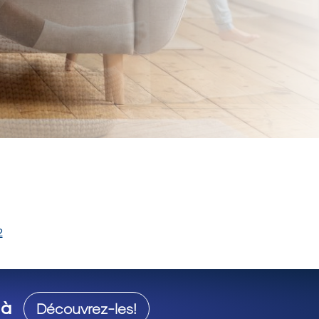
2
 à
Découvrez-les!