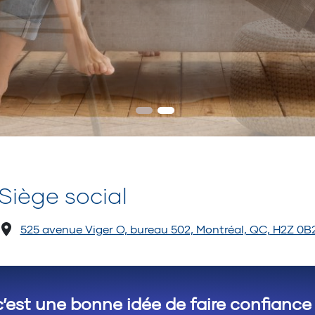
Siège social
525 avenue Viger O, bureau 502, Montréal, QC, H2Z 0B
c’est une bonne idée de faire confiance