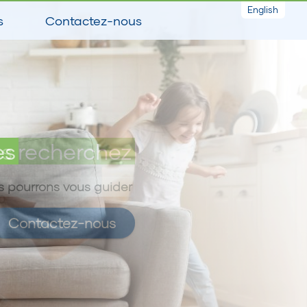
English
s
Contactez-nous
es
s recherchez
 pourrons vous guider
Contactez-nous