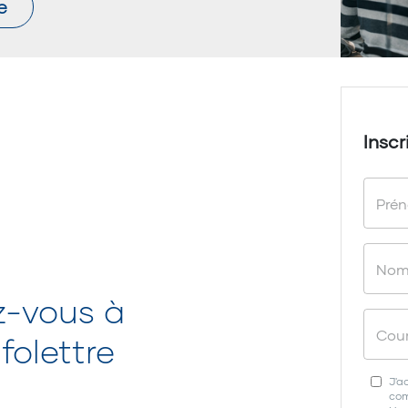
e
Inscr
z-vous à
folettre
J'a
com