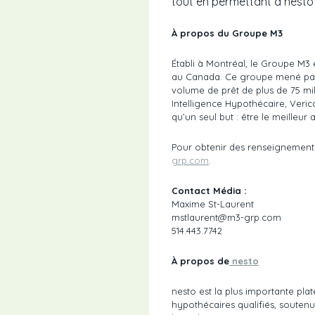
tout en permettant à nesto
À propos du Groupe M3
Établi à Montréal, le Groupe M3 e
au Canada. Ce groupe mené par le
volume de prêt de plus de 75 mill
Intelligence Hypothécaire, Veri
qu’un seul but : être le meilleu
Pour obtenir des renseignements 
grp.com
.
Contact Média :
Maxime St-Laurent
mstlaurent@m3-grp.com
514.443.7742
À propos de
nesto
nesto est la plus importante pl
hypothécaires qualifiés, souten