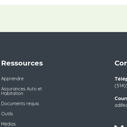
Ressources
Con
Apprendre
Télé
(514)
Assurances Auto et
Habitation
Courr
Documents requis
adife
Outils
Médias