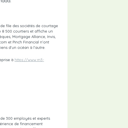
anada.
f de file des sociétés de courtage
 8 500 courtiers et affiche un
hèques, Mortgage Alliance, Invis,
om et Pinch Financial n’ont
iens d’un océan à l’autre.
reprise à
https://www.m3-
 de 300 employés et experts
xpérience de financement