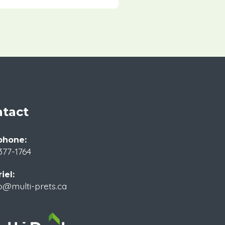
tact
phone:
377-1764
iel:
o@multi-prets.ca