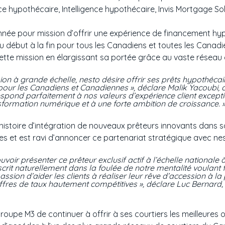
nce hypothécaire, Intelligence hypothécaire, Invis Mortgage Sol
nnée pour mission d’offrir une expérience de financement hyp
u début à la fin pour tous les Canadiens et toutes les Canadie
 cette mission en élargissant sa portée grâce au vaste réseau
ion à grande échelle, nesto désire offrir ses prêts hypothécai
pour les Canadiens et Canadiennes », déclare Malik Yacoubi,
spond parfaitement à nos valeurs d’expérience client excepti
nsformation numérique et à une forte ambition de croissance. 
istoire d’intégration de nouveaux prêteurs innovants dans s
ives et est ravi d’annoncer ce partenariat stratégique avec ne
ir présenter ce prêteur exclusif actif à l’échelle nationale 
crit naturellement dans la foulée de notre mentalité voulant f
ssion d’aider les clients à réaliser leur rêve d’accession à la
fres de taux hautement compétitives », déclare Luc Bernard, 
upe M3 de continuer à offrir à ses courtiers les meilleures op