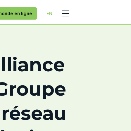
ande en ligne
EN
lliance
 Groupe
 réseau