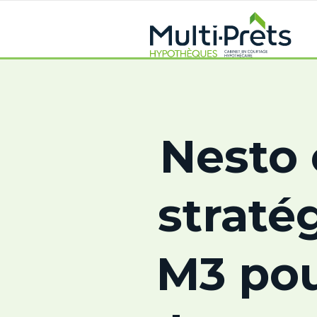
Nesto 
straté
M3 pou