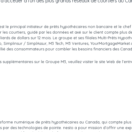
 d’accéder à l’un des plus grands réseaux de courtiers du C
st le principal initiateur de prêts hypothécaires non bancaire et le che
s courtiers, guidé par les données et axé sur le client compte plus de
iards de dollars sur 12 mois. Le groupe et ses filiales Multi-Prêts Hypot
co, Simplinsur / SimplAssur, M3 Tech, M3 Ventures, YourMortgageMarket.c
r allié des consommateurs pour combler les besoins financiers des Canad
supplémentaires sur le Groupe M3, veuillez visiter le site Web de l’ent
ateforme numérique de prêts hypothécaires au Canada, qui compte plus
us par des technologies de pointe. nesto a pour mission d’offrir une e