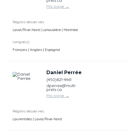
prets.ca
Ma page
→
Régions desservies
Laval/Rive-Nord | Lanaudière | Montréal
Langue(s)
Français | Anglais | Espagnol
Daniel Perrée
(450)821-4461
dperree@multi-
prets.ca
Ma page
→
Régions desservies
Laurentides | Laval/Rive-Nord