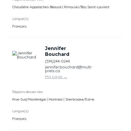
Chaudière-Appalaches-Beauce | Rimouski/Bas Saint-Laurent
Langue(s)
Français
Jennifer
Bouchard
(514)244-0244
jennifer.bouchard@multi-
prets.ca
Ma page
→
Régions desservies
Rive-Sud/Montérégie | Montréal | Sherbrooke/Estrie
Langue(s)
Français