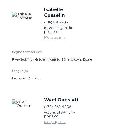
Isabelle
Gosselin
(514)718-7203
igosselin@multi-
prets.ca
Ma page
→
Régions desservies
Rive-Sud/Montérégie | Montréal | Sherbrooke/Estrie
Langue(s)
Français | Anglais
Wael Oueslati
(438) 862-9806
woueslati@multi-
prets.ca
Ma page
→