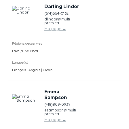
Darling Lindor
(514)554-0162
dlindor@multi-
prets.ca
Ma page
→
Régions desservies
Laval/Rive-Nord
Langue(s)
Français | Anglais | Créole
Emma
Sampson
(418)809-0939
esampson@multi-
prets.ca
Ma page
→