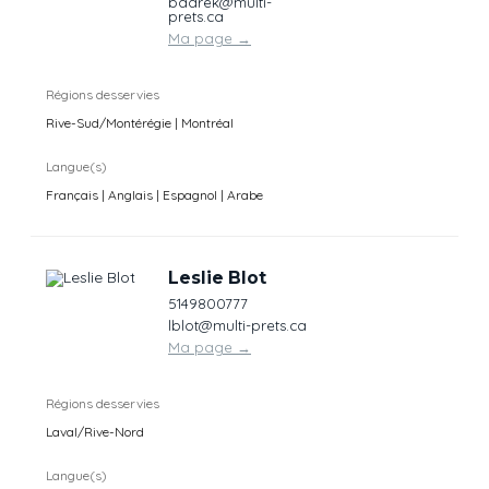
badrek@multi-
prets.ca
Ma page
→
Régions desservies
Rive-Sud/Montérégie | Montréal
Langue(s)
Français | Anglais | Espagnol | Arabe
Leslie Blot
5149800777
lblot@multi-prets.ca
Ma page
→
Régions desservies
Laval/Rive-Nord
Langue(s)