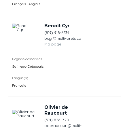
Français | Anglais
Benoit Cyr
(819) 918-6234
bcyr@multi-prets.ca
Ma page
→
Régions desservies
Gatineau-Outaouais
Langue(s)
Français
Olivier de
Raucourt
(514) 826-1320
oderaucourt@multi-