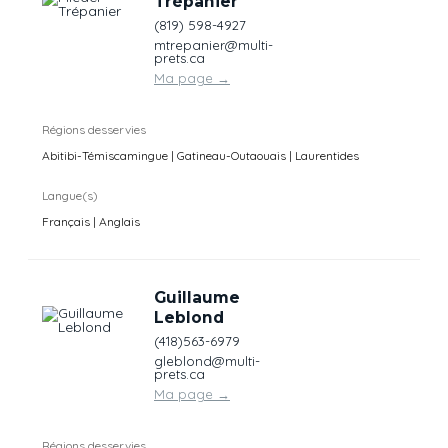
Trépanier
(819) 598-4927
mtrepanier@multi-
prets.ca
Ma page
→
Régions desservies
Abitibi-Témiscamingue | Gatineau-Outaouais | Laurentides
Langue(s)
Français | Anglais
Guillaume
Leblond
(418)563-6979
gleblond@multi-
prets.ca
Ma page
→
Régions desservies