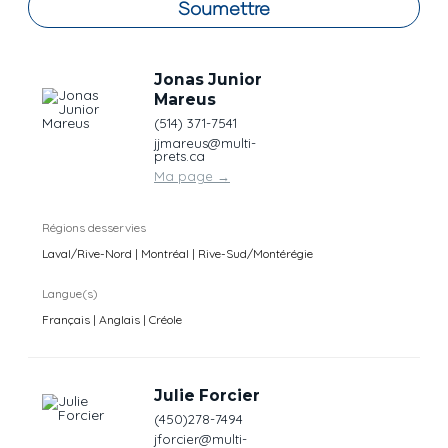
Soumettre
Jonas Junior
Mareus
(514) 371-7541
jjmareus@multi-
prets.ca
Ma page
→
Régions desservies
Laval/Rive-Nord | Montréal | Rive-Sud/Montérégie
Langue(s)
Français | Anglais | Créole
Julie Forcier
(450)278-7494
jforcier@multi-