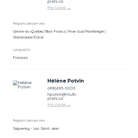
prets.ca
Ma page
→
Régions desservies
Centre-du-Québec/Bois-Francs | Rive-Sud/Montérégie |
Sherbrooke/Estrie
Langue(s)
Français
Hélène Potvin
(418)695-5005
hpotvin@multi-
prets.ca
Ma page
→
Régions desservies
Saguenay - Lac-Saint-Jean