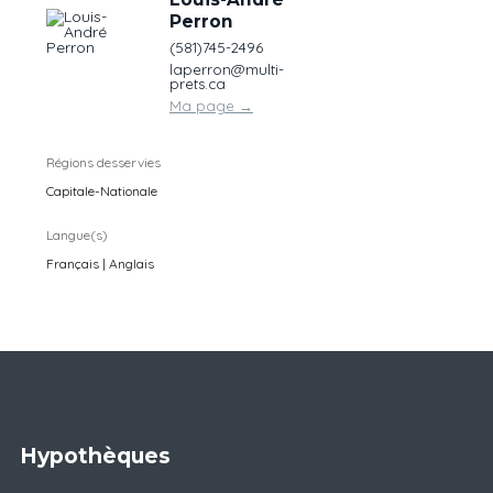
Perron
(581)745-2496
laperron@multi-
prets.ca
Ma page
→
Régions desservies
Capitale-Nationale
Langue(s)
Français | Anglais
Hypothèques