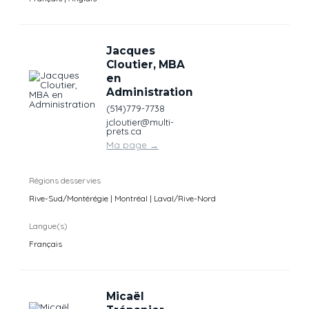
Jacques
Cloutier, MBA
en
Administration
(514)779-7738
jcloutier@multi-
prets.ca
Ma page
→
Régions desservies
Rive-Sud/Montérégie | Montréal | Laval/Rive-Nord
Langue(s)
Français
Micaël