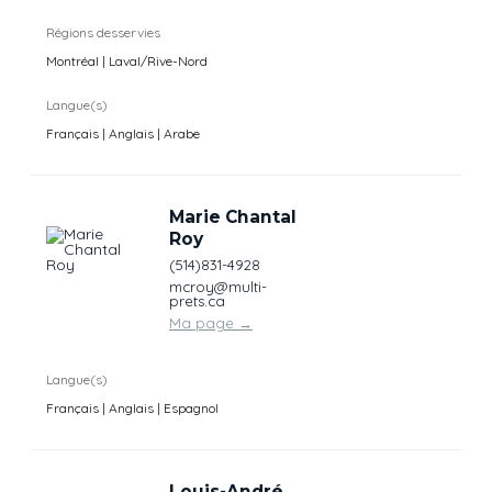
Régions desservies
Montréal | Laval/Rive-Nord
Langue(s)
Français | Anglais | Arabe
Marie Chantal
Roy
(514)831-4928
mcroy@multi-
prets.ca
Ma page
→
Langue(s)
Français | Anglais | Espagnol
Louis-André