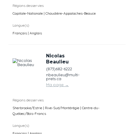
Régions desservies
Capitale-Nationale | Chaudière-Appalaches-Beauce
Langue(s)
Français | Anglais
Nicolas
Beaulieu
(873)682-6222
nbeaulieu@multi-
prets.ca
Ma page
→
Régions desservies
Sherbrooke/Estrie | Rive-Sud/Montérégie | Centre-du-
Québec/Bois-Francs
Langue(s)
Français | Anglais