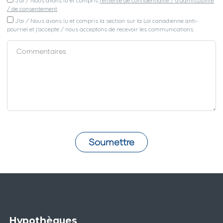
J'ai / Nous avons lu et compris
l'entente de confidentialité / d'admissibilité
/ de consentement
.
J'ai / Nous avons lu et compris la section sur la Loi canadienne anti-
pourriel et j'accepte / nous acceptons de recevoir les communications.
Soumettre
Hypothèques