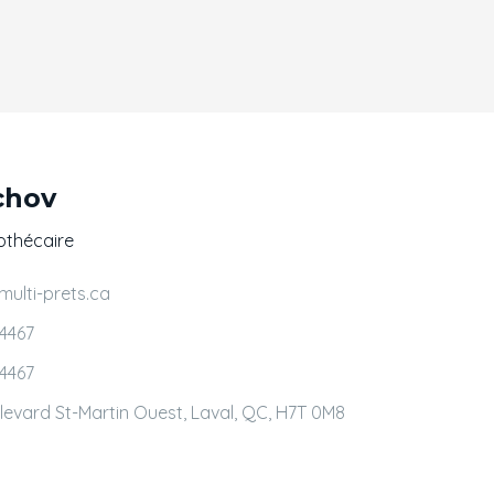
chov
othécaire
ulti-prets.ca
-4467
-4467
levard St-Martin Ouest, Laval, QC, H7T 0M8