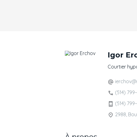
Igor Er
Courtier hyp
ierchov@m
(514) 799
(514) 799
2988, Bou
À propos