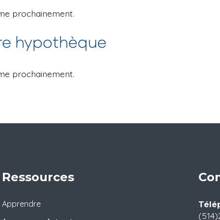
mme prochainement.
tre hypothèque
mme prochainement.
Ressources
Con
Apprendre
Télé
(514)