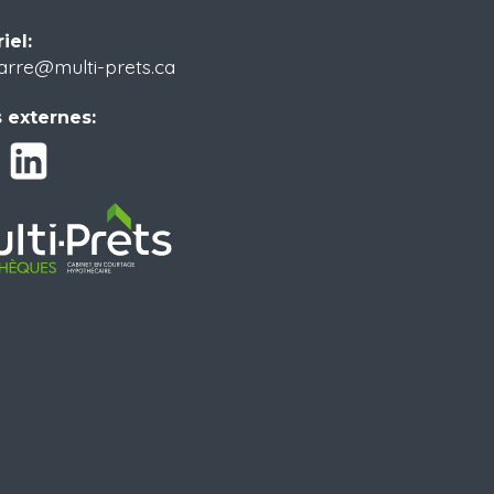
iel:
arre@multi-prets.ca
 externes: