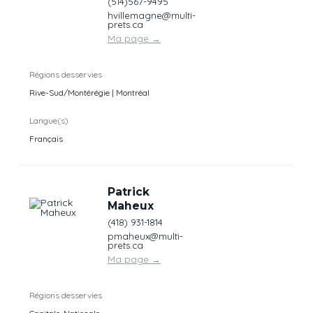
(514)567-9495
hvillemagne@multi-
prets.ca
Ma page
→
Régions desservies
Rive-Sud/Montérégie | Montréal
Langue(s)
Français
Patrick
Maheux
(418) 931-1814
pmaheux@multi-
prets.ca
Ma page
→
Régions desservies