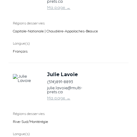
prets.ca
Ma page
→
Régions desservies
Capitale-Nationale | Chaudière-Appalaches-Beauce
Langue(s)
Français
Julie Lavoie
(514)891-8893
julie.lavoie@multi-
prets.ca
Ma page
→
Régions desservies
Rive-Sud/Montérégie
Langue(s)