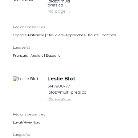
jdiaz@multi-
prets.ca
Ma page
→
Régions desservies
Capitale-Nationale | Chaudière-Appalaches-Beauce | Montréal
Langue(s)
Français | Anglais | Espagnol
Leslie Blot
5149800777
lblot@multi-prets.ca
Ma page
→
Régions desservies
Laval/Rive-Nord
Langue(s)