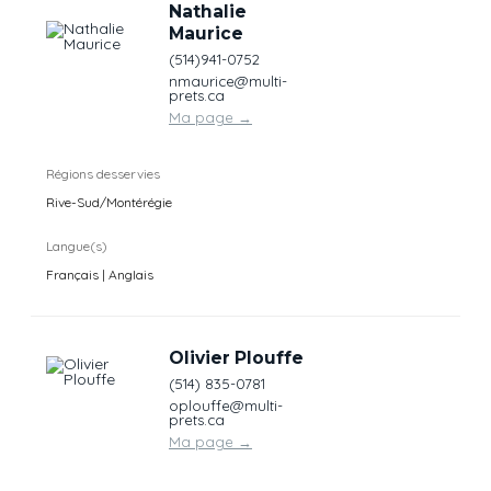
Nathalie
Maurice
(514)941-0752
nmaurice@multi-
prets.ca
Ma page
→
Régions desservies
Rive-Sud/Montérégie
Langue(s)
Français | Anglais
Olivier Plouffe
(514) 835-0781
oplouffe@multi-
prets.ca
Ma page
→