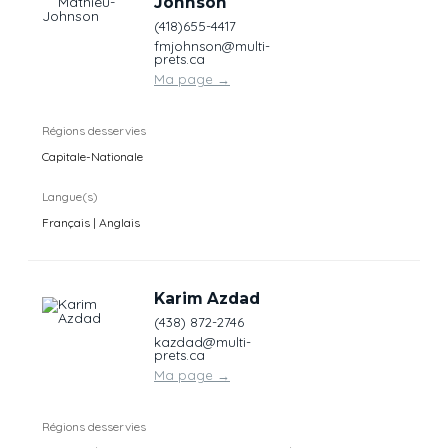
Johnson
(418)655-4417
fmjohnson@multi-
prets.ca
Ma page
→
Régions desservies
Capitale-Nationale
Langue(s)
Français | Anglais
Karim Azdad
(438) 872-2746
kazdad@multi-
prets.ca
Ma page
→
Régions desservies