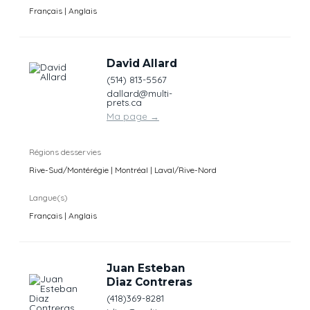
Français | Anglais
David Allard
(514) 813-5567
dallard@multi-
prets.ca
Ma page
→
Régions desservies
Rive-Sud/Montérégie | Montréal | Laval/Rive-Nord
Langue(s)
Français | Anglais
Juan Esteban
Diaz Contreras
(418)369-8281