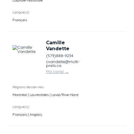
Capitale-Nationale
Langue(s)
Français
Camille
Vandette
(579)888-9234
cvandette@multi-
prets.ca
Ma page
→
Régions desservies
Montréal | Laurentides | Laval/Rive-Nord
Langue(s)
Français | Anglais