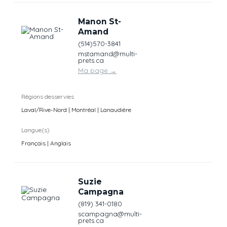
Manon St-
Amand
(514)570-3841
mstamand@multi-
prets.ca
Ma page
→
Régions desservies
Laval/Rive-Nord | Montréal | Lanaudière
Langue(s)
Français | Anglais
Suzie
Campagna
(819) 341-0180
scampagna@multi-
prets.ca