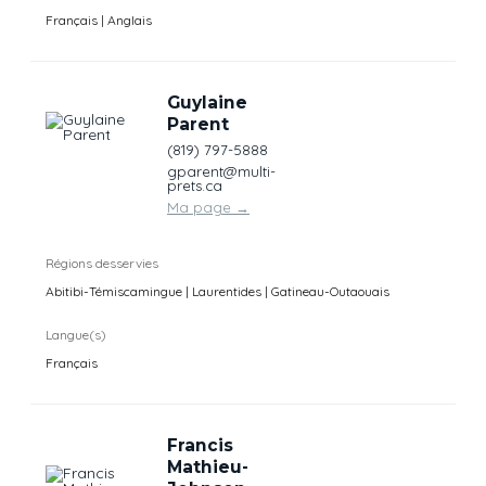
Français | Anglais
Guylaine
Parent
(819) 797-5888
gparent@multi-
prets.ca
Ma page
→
Régions desservies
Abitibi-Témiscamingue | Laurentides | Gatineau-Outaouais
Langue(s)
Français
Francis
Mathieu-