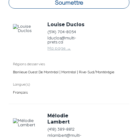
Soumettre
Louise Duclos
(514) 704-8054
lduclos@multi-
prets.ca
Ma page
→
Régions desservies
Banlieue Ouest De Montréal | Montréal | Rive-Sud/Montérégie
Langue(s)
Français
Mélodie
Lambert
(418) 389-8812
mlambert@multi-