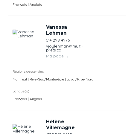
Français | Anglais
Vanessa
Lehman
514 298 4976
vjoylehman@multi-
prets.ca
Ma page
→
Régions desservies
Montréal | Rive-Sud/Montérégie | Laval/Rive-Nord
Langue(s)
Français | Anglais
Hélène
Villemagne