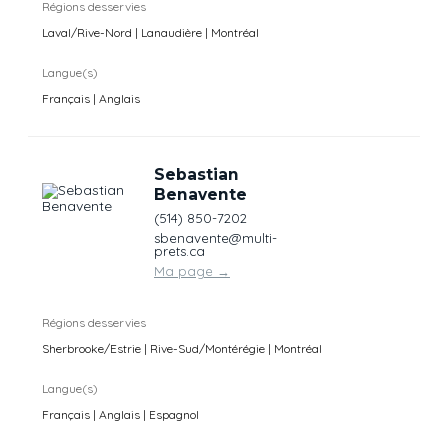
Régions desservies
Laval/Rive-Nord | Lanaudière | Montréal
Langue(s)
Français | Anglais
Sebastian
Benavente
(514) 850-7202
sbenavente@multi-
prets.ca
Ma page
→
Régions desservies
Sherbrooke/Estrie | Rive-Sud/Montérégie | Montréal
Langue(s)
Français | Anglais | Espagnol