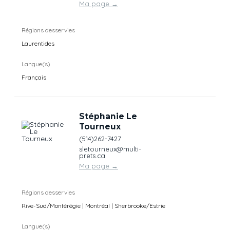
Ma page
→
Régions desservies
Laurentides
Langue(s)
Français
Stéphanie Le
Tourneux
(514)262-7427
sletourneux@multi-
prets.ca
Ma page
→
Régions desservies
Rive-Sud/Montérégie | Montréal | Sherbrooke/Estrie
Langue(s)