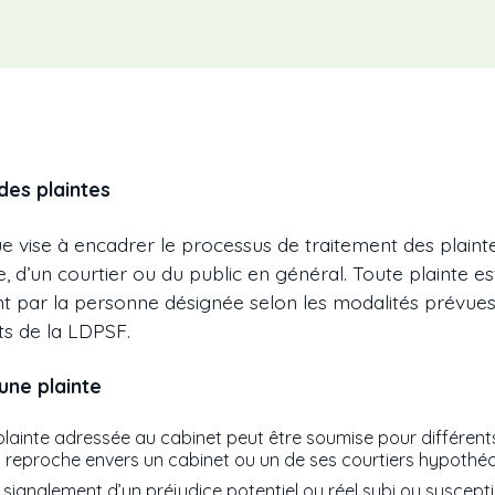
des plaintes
que vise à encadrer le processus de traitement des plain
le, d’un courtier ou du public en général. Toute plainte es
par la personne désignée selon les modalités prévues à
ts de la LDPSF.
’une plainte
plainte adressée au cabinet peut être soumise pour différents
 reproche envers un cabinet ou un de ses courtiers hypothéca
 signalement d’un préjudice potentiel ou réel subi ou suscepti