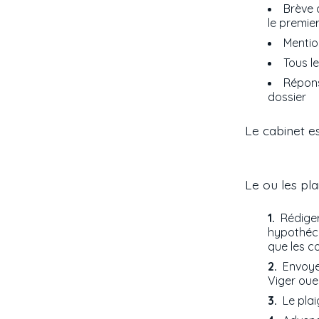
Brève d
le premie
Mention
Tous l
Répons
dossier
Le cabinet es
Le ou les pla
Rédiger
hypothéca
que les c
Envoyer
Viger oue
Le pla