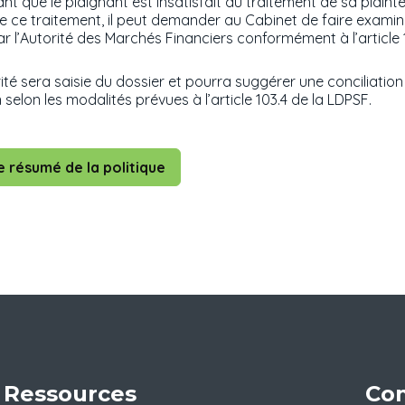
t que le plaignant est insatisfait du traitement de sa plaint
de ce traitement, il peut demander au Cabinet de faire exami
ar l’Autorité des Marchés Financiers conformément à l’article 
ité sera saisie du dossier et pourra suggérer une conciliatio
selon les modalités prévues à l’article 103.4 de la LDPSF.
e résumé de la politique
Ressources
Con