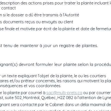
escription des actions prises pour traiter la plainte incluant 
r contact
 si le dossier a dû être transmis à l’Autorité
es documents reçus ou envoyés au client
e finale et motivée par écrit de la plainte et date de fermetu
t tenu de maintenir à jour un registre de plaintes.
ignant(s) devront formuler leur plainte selon la procédu
 un texte expliquant l’objet de la plainte, le ou les courtiers
ires et/ou prêteur concernés, les raisons qui motivent la plai
onséquences et vos coordonnées.
 la plainte par courriel à
sac@multi-prets.ca
ou par courrier
st, suite 502, Montréal, Québec, H2Z 0B2 à l’attention de Lyne
ignant sera contacté par le Cabinet dans un délai maximal de 