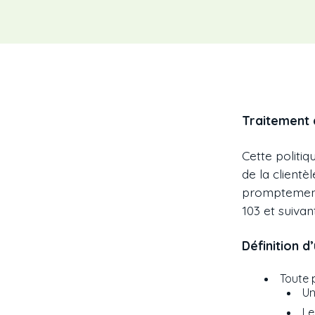
Traitement 
Cette politi
de la clientè
promptement 
103 et suivan
Définition d
Toute 
Un
Le