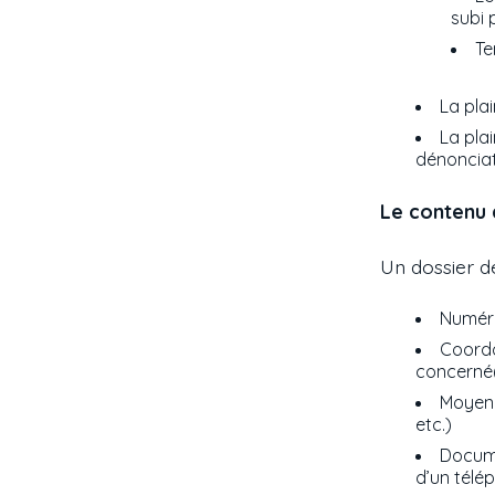
subi 
Te
La pla
La pla
dénonciati
Le contenu 
Un dossier de
Numéro
Coordo
concerné
Moyen u
etc.)
Docume
d’un télé