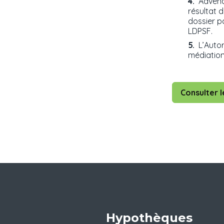
Advenan
résultat 
dossier p
LDPSF.
L’Autor
médiation 
Consulter l
Hypothèques