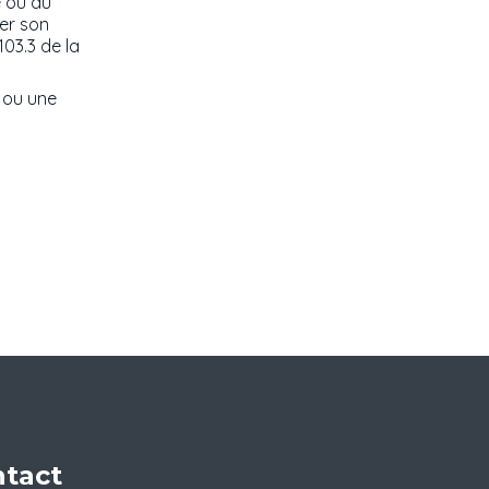
e ou du
ner son
103.3 de la
n ou une
tact