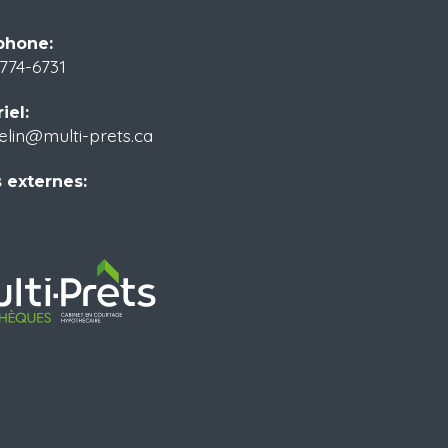
phone:
774-6731
iel:
elin@multi-prets.ca
 externes: