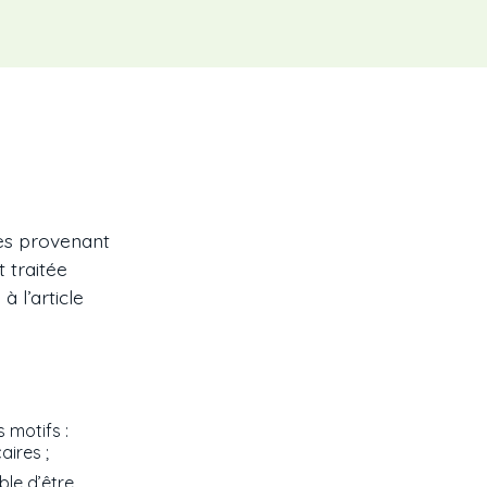
tes provenant
t traitée
 l’article
 motifs :
ires ;
ble d’être