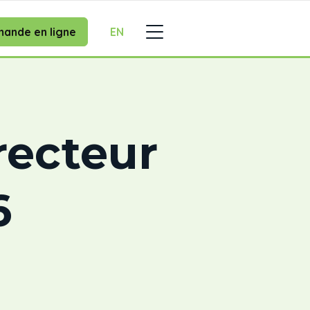
ande en ligne
EN
recteur
6