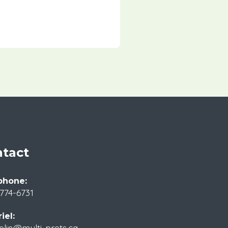
tact
phone:
774-6731
iel:
elin@multi-prets.ca