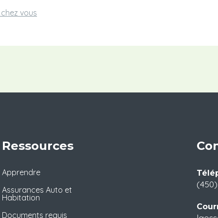
e chez vous
Ressources
Con
Apprendre
Télé
(450)
Assurances Auto et
Habitation
Courr
Documents requis
lgoss