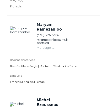
Langue(s)
Français
Maryam
Ramezanloo
(438) 926-5626
mramezanloo@multi-
prets.ca
Ma page
→
Régions desservies
Rive-Sud/Montérégie | Montréal | Sherbrooke/Estrie
Langue(s)
Français | Anglais | Persan
Michel
Brousseau