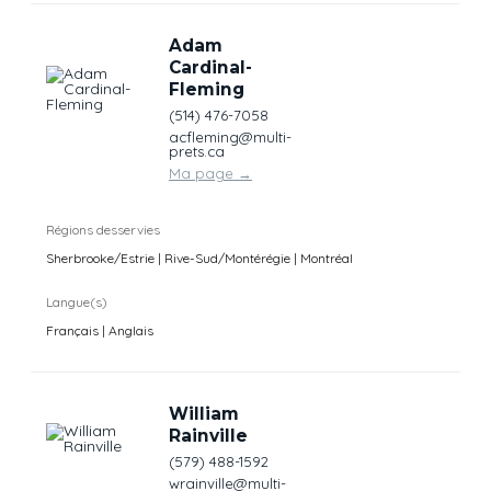
Adam
Cardinal-
Fleming
(514) 476-7058
acfleming@multi-
prets.ca
Ma page
→
Régions desservies
Sherbrooke/Estrie | Rive-Sud/Montérégie | Montréal
Langue(s)
Français | Anglais
William
Rainville
(579) 488-1592
wrainville@multi-