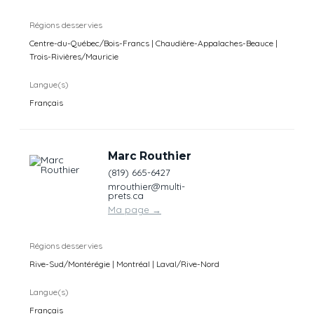
Régions desservies
Centre-du-Québec/Bois-Francs | Chaudière-Appalaches-Beauce |
Trois-Rivières/Mauricie
Langue(s)
Français
Marc Routhier
(819) 665-6427
mrouthier@multi-
prets.ca
Ma page
→
Régions desservies
Rive-Sud/Montérégie | Montréal | Laval/Rive-Nord
Langue(s)
Français