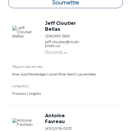
Soumettre
Jeff Cloutier
Bellas
(514)999-3861
jeff.cloutier@multi-
prets.ca
Ma page
→
Régions desservies
Rive-Sud/Montérégie | Laval/Rive-Nord | Laurentides
Langue(s)
Français | Anglais
Antoine
Favreau
(450)578-0031