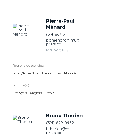
Pierre-Paul
Ménard
(514)867-9111
ppmenard@multi-
prets.ca
Ma page
→
Régions desservies
Laval/Rive-Nord | Laurentides | Montréal
Langue(s)
Français | Anglais | Créole
Bruno Thérien
(514) 829-0952
btherien@multi-
prets.ca