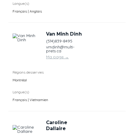
Langue(s)
Français | Anglais
Van Minh Dinh
(514)839-8495
vmdinh@multi-
prets.ca
Ma page
→
Régions desservies
Montréal
Langue(s)
Français | Vietnamien
Caroline
Dallaire