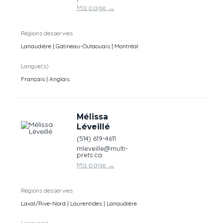
Ma page
→
Régions desservies
Lanaudière | Gatineau-Outaouais | Montréal
Langue(s)
Français | Anglais
Mélissa
Léveillé
(514) 619-4611
mleveille@multi-
prets.ca
Ma page
→
Régions desservies
Laval/Rive-Nord | Laurentides | Lanaudière