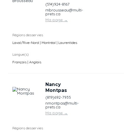
(514)924-8167
mbrousseau@multi-
prets.ca
Ma page
→
Régions desservies
Laval/Rive-Nord | Montréal | Laurentides
Langue(s)
Français | Anglais
Nancy
Montpas
(819)692-7935
nmontpas@multi-
prets.ca
Ma page
→
Régions desservies