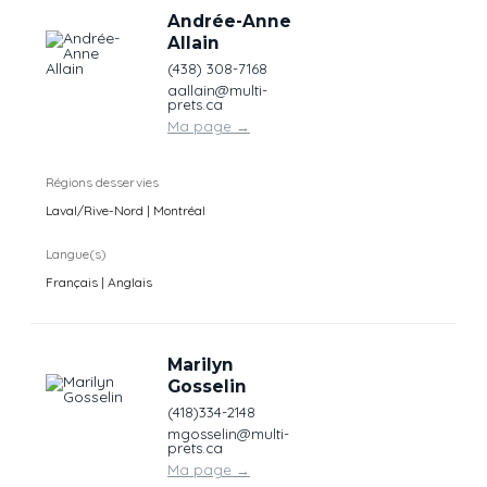
Andrée-Anne
Allain
(438) 308-7168
aallain@multi-
prets.ca
Ma page
→
Régions desservies
Laval/Rive-Nord | Montréal
Langue(s)
Français | Anglais
Marilyn
Gosselin
(418)334-2148
mgosselin@multi-
prets.ca
Ma page
→