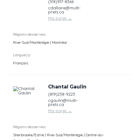
(514)917-8366
cdallaire@multi-
prets.ca
Ma page
→
Régions desservies
Rive-Sud/Montérégie | Montréal
Langue(s)
Français
Chantal Gaulin
(819)238-9223
cgaulin@multi-
prets.ca
Ma page
→
Régions desservies
Sherbrooke/Estrie | Rive-Sud/Montérégie | Centre-du-