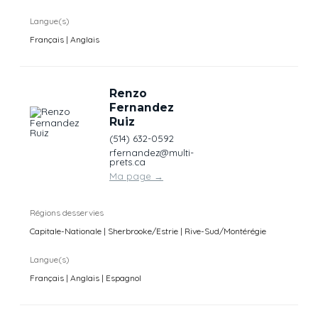
Langue(s)
Français | Anglais
Renzo
Fernandez
Ruiz
(514) 632-0592
rfernandez@multi-
prets.ca
Ma page
→
Régions desservies
Capitale-Nationale | Sherbrooke/Estrie | Rive-Sud/Montérégie
Langue(s)
Français | Anglais | Espagnol