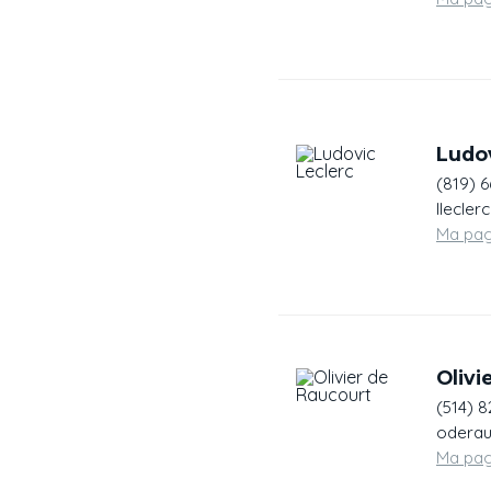
Ludov
(819) 
llecler
Ma pa
Olivi
(514) 8
oderau
Ma pa