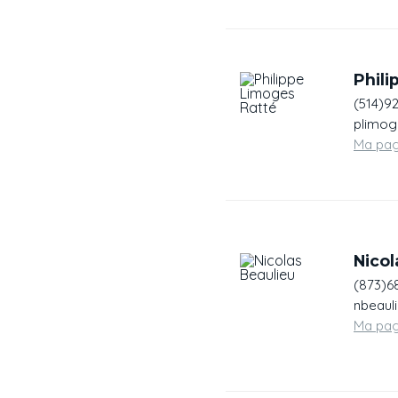
Phili
(514)9
plimog
Ma pa
Nicol
(873)6
nbeaul
Ma pa