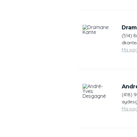
Dram
(514) 
dkante
Ma pa
Andr
(418) 9
aydesg
Ma pa