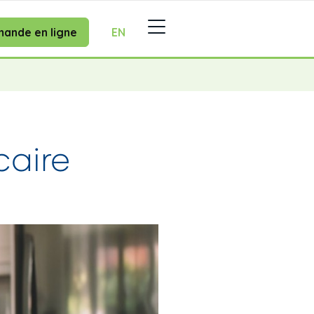
ande en ligne
EN
caire