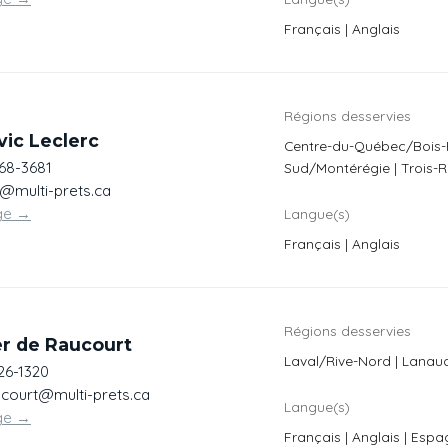
Français | Anglais
Régions desservies
ic Leclerc
Centre-du-Québec/Bois-F
668-3681
Sud/Montérégie | Trois-R
c@multi-prets.ca
ge
→
Langue(s)
Français | Anglais
Régions desservies
er de Raucourt
Laval/Rive-Nord | Lanaud
26-1320
court@multi-prets.ca
Langue(s)
ge
→
Français | Anglais | Espa