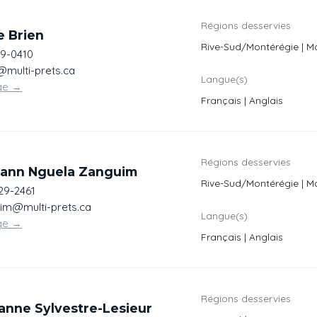
Régions desservies
e Brien
Rive-Sud/Montérégie | M
79-0410
@multi-prets.ca
Langue(s)
ge
→
Français | Anglais
Régions desservies
ann Nguela Zanguim
Rive-Sud/Montérégie | M
29-2461
im@multi-prets.ca
Langue(s)
ge
→
Français | Anglais
Régions desservies
anne Sylvestre-Lesieur