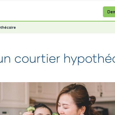
Dem
othécaire
un courtier hypothé