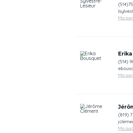
(514)7
lsylve
Ma pa
Erik
(514) 
ebousq
Ma pa
Jérô
(819) 
jcleme
Ma pa