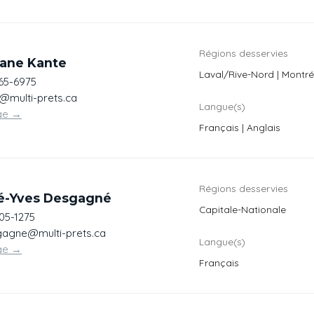
Régions desservies
ane Kante
Laval/Rive-Nord | Montré
865-6975
@multi-prets.ca
Langue(s)
ge
→
Français | Anglais
Régions desservies
é-Yves Desgagné
Capitale-Nationale
05-1275
agne@multi-prets.ca
Langue(s)
ge
→
Français