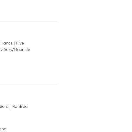
rancs | Rive-
ivières/Mauricie
ière | Montréal
gnol