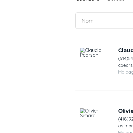
Clau
(514)5
cpears
Ma pa
Olivi
(418)9
osimar
Ma pa