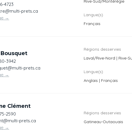
Rive-Sud/Montérégie
56-4723
stre@multi-prets.ca
Langue(s)
ge
→
Français
Régions desservies
a Bousquet
Laval/Rive-Nord | Rive-S
980-3942
uet@multi-prets.ca
Langue(s)
ge
→
Anglais | Français
me Clément
Régions desservies
775-2590
nt@multi-prets.ca
Gatineau-Outaouais
ge
→