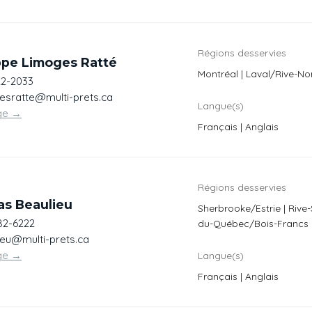
Régions desservies
ppe Limoges Ratté
Montréal | Laval/Rive-No
22-2033
esratte@multi-prets.ca
Langue(s)
ge
→
Français | Anglais
Régions desservies
as Beaulieu
Sherbrooke/Estrie | Rive
82-6222
du-Québec/Bois-Francs
ieu@multi-prets.ca
ge
→
Langue(s)
Français | Anglais