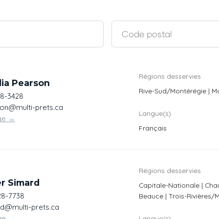
Régions desservies
dia Pearson
Rive-Sud/Montérégie | M
48-3428
on@multi-prets.ca
Langue(s)
ge
→
Français
Régions desservies
er Simard
Capitale-Nationale | Ch
28-7738
Beauce | Trois-Rivières/
d@multi-prets.ca
ge
→
Langue(s)