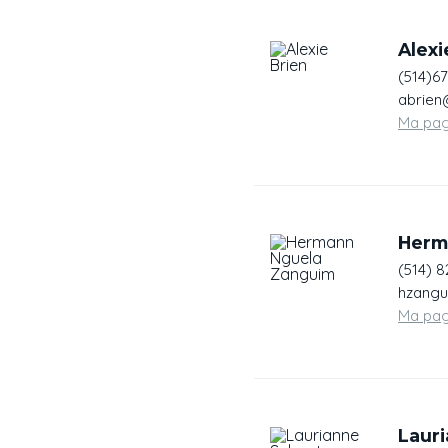
Alexi
(514)6
abrien
Ma pa
Herm
(514) 8
hzangu
Ma pa
Lauri