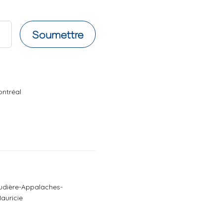
Soumettre
ontréal
audière-Appalaches-
Mauricie