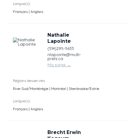
Langue(s)
Français | Anglais
Nathalie
Lapointe
(514)295-5633
nlapointe@multi-
prets.ca
Ma page
→
Régions desservies
Rive-Sud/Montérégie | Montréal | Sherbrooke/Estrie
Langue(s)
Français | Anglais
Brecht Erwin