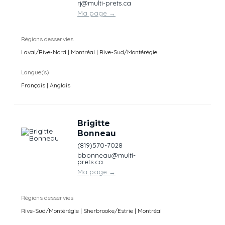
rj@multi-prets.ca
Ma page
→
Régions desservies
Laval/Rive-Nord | Montréal | Rive-Sud/Montérégie
Langue(s)
Français | Anglais
Brigitte
Bonneau
(819)570-7028
bbonneau@multi-
prets.ca
Ma page
→
Régions desservies
Rive-Sud/Montérégie | Sherbrooke/Estrie | Montréal