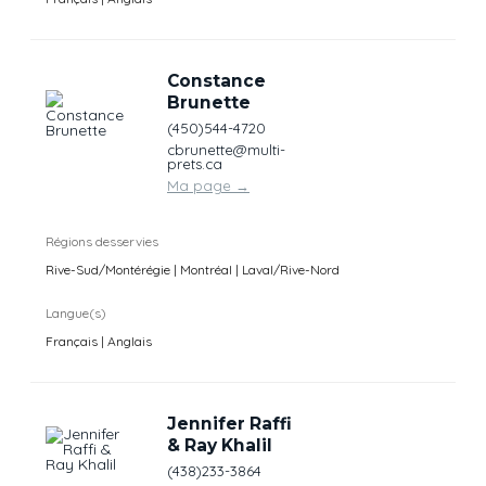
Constance
Brunette
(450)544-4720
cbrunette@multi-
prets.ca
Ma page
→
Régions desservies
Rive-Sud/Montérégie | Montréal | Laval/Rive-Nord
Langue(s)
Français | Anglais
Jennifer Raffi
& Ray Khalil
(438)233-3864