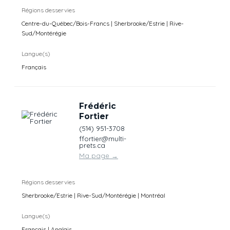
Régions desservies
Centre-du-Québec/Bois-Francs | Sherbrooke/Estrie | Rive-
Sud/Montérégie
Langue(s)
Français
Frédéric
Fortier
(514) 951-3708
ffortier@multi-
prets.ca
Ma page
→
Régions desservies
Sherbrooke/Estrie | Rive-Sud/Montérégie | Montréal
Langue(s)
Français | Anglais