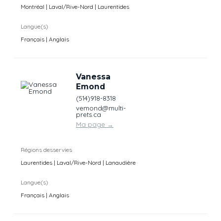
Montréal | Laval/Rive-Nord | Laurentides
Langue(s)
Français | Anglais
Vanessa
Emond
(514)918-8318
vemond@multi-
prets.ca
Ma page
→
Régions desservies
Laurentides | Laval/Rive-Nord | Lanaudière
Langue(s)
Français | Anglais