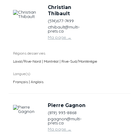
Christian
Thibault
(514)677-7499
cthibault@multi-
prets.ca
Ma page
→
Régions desservies
Laval/Rive-Nord | Montréal | Rive-Sud/Montérégie
Langue(s)
Français | Anglais
Pierre Gagnon
(819) 993-8868
pgagnon@multi-
prets.ca
Ma page
→