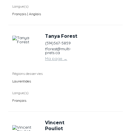
Langue(s)
Français | Anglais
Tanya Forest
(514)567-5859
tforest@multi-
prets.ca
Ma page
→
Régions desservies
Laurentides
Langue(s)
Français
Vincent
Pouliot