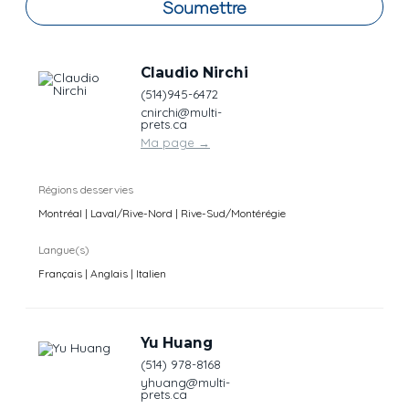
Soumettre
Claudio Nirchi
(514)945-6472
cnirchi@multi-
prets.ca
Ma page
→
Régions desservies
Montréal | Laval/Rive-Nord | Rive-Sud/Montérégie
Langue(s)
Français | Anglais | Italien
Yu Huang
(514) 978-8168
yhuang@multi-
prets.ca