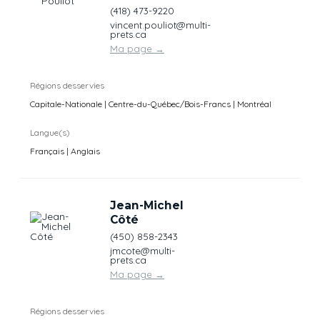
(418) 473-9220
vincent.pouliot@multi-
prets.ca
Ma page
→
Régions desservies
Capitale-Nationale | Centre-du-Québec/Bois-Francs | Montréal
Langue(s)
Français | Anglais
Jean-Michel
Côté
(450) 858-2343
jmcote@multi-
prets.ca
Ma page
→
Régions desservies