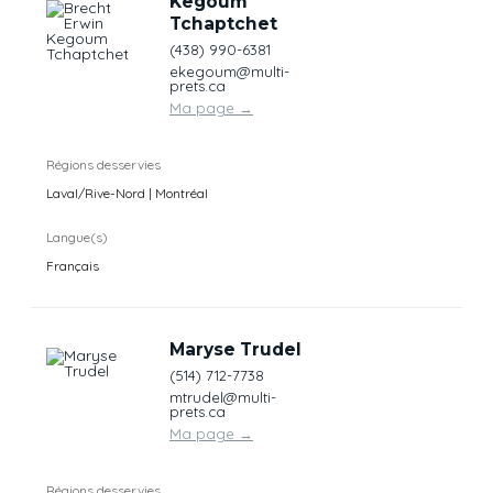
Kegoum
Tchaptchet
(438) 990-6381
ekegoum@multi-
prets.ca
Ma page
→
Régions desservies
Laval/Rive-Nord | Montréal
Langue(s)
Français
Maryse Trudel
(514) 712-7738
mtrudel@multi-
prets.ca
Ma page
→
Régions desservies