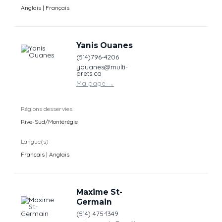
Anglais | Français
Yanis Ouanes
(514)796-4206
youanes@multi-
prets.ca
Ma page
→
Régions desservies
Rive-Sud/Montérégie
Langue(s)
Français | Anglais
Maxime St-
Germain
(514) 475-1349