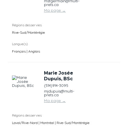
mstgermain@multi-
prets.ca
Ma page
→
Régions desservies
Rive-Sud/Montérégie
Langue(s)
Français | Anglais
Marie Josée
Dupuis, BSc
(514)914-3095
mjdupuis@multi-
prets.ca
Ma page
→
Régions desservies
Laval/Rive-Nord | Montréal | Rive-Sud/Montérégie