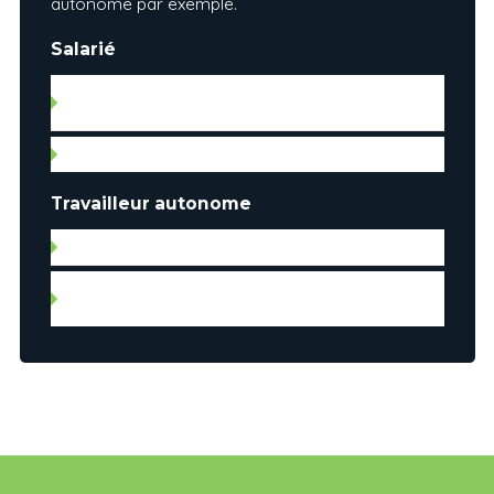
autonome par exemple.
Salarié
Lettre d’emploi (date d’embauche, salaire brut
et position)
Talon de paie
Travailleur autonome
Avis de cotisation des deux dernières années
Rapport d’impôt fédéral et provincial (T1
général) des deux dernières années