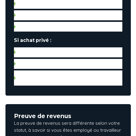
Certificat d’analyse de l’eau
Baux
Frais de copropriété prévus
Si achat privé :
Certificat de localisation
Baux
Comptes de taxes les plus récents (municipales
et scolaires)
Preuve de revenus
La preuve de revenus sera différente selon votre
statut, à savoir si vous êtes employé ou travailleur