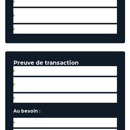
Lettre de don (avec preuve du dépôt)
État des comptes de placement / Épargne REER
(3 mois) identifié
Chèque spécimen personnalisé pour versements
Preuve de transaction
Consentement
Promesse d’achat signée et acceptée avec
toutes les annexes
Fiche descriptive de la propriété
Au besoin :
Certificat de conformité de la fosse septique