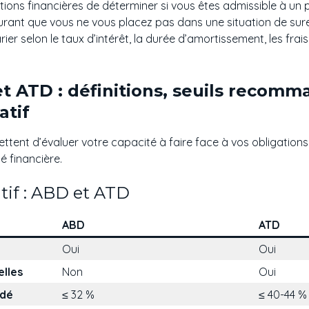
utions financières de déterminer si vous êtes admissible à un 
surant que vous ne vous placez pas dans une situation de su
r selon le taux d’intérêt, la durée d’amortissement, les frais l
et ATD : définitions, seuils recomm
atif
ttent d’évaluer votre capacité à faire face à vos obligation
é financière.
if : ABD et ATD
ABD
ATD
Oui
Oui
elles
Non
Oui
ndé
≤ 32 %
≤ 40-44 %