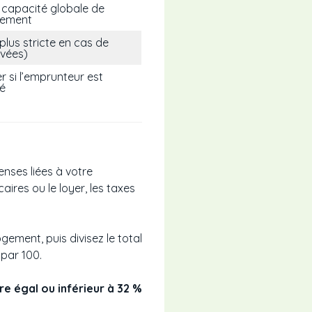
a capacité globale de
sement
plus stricte en cas de
evées)
r si l’emprunteur est
é
nses liées à votre
aires ou le loyer, les taxes
ement, puis divisez le total
 par 100.
e égal ou inférieur à 32 %