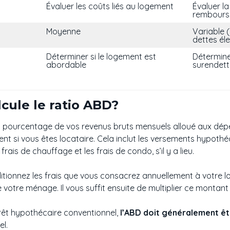
Évaluer les coûts liés au logement
Évaluer l
rembour
Moyenne
Variable (
dettes él
Déterminer si le logement est
Détermine
abordable
surendett
cule le ratio ABD?
 pourcentage de vos revenus bruts mensuels alloué aux dépe
nt si vous êtes locataire. Cela inclut les versements hypothéc
frais de chauffage et les frais de condo, s’il y a lieu.
itionnez les frais que vous consacrez annuellement à votre log
 votre ménage. Il vous suffit ensuite de multiplier ce montant
rêt hypothécaire conventionnel,
l’ABD doit généralement êtr
l.