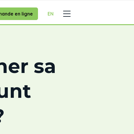
ande en ligne
EN
er sa
unt
?