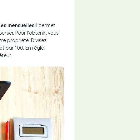
tes mensuelles
.Il permet
rser. Pour l’obtenir, vous
re propriété. Divisez
at par 100. En règle
êteur.