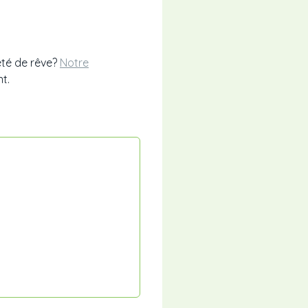
té de rêve?
Notre
t.