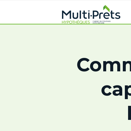
Comm
ca