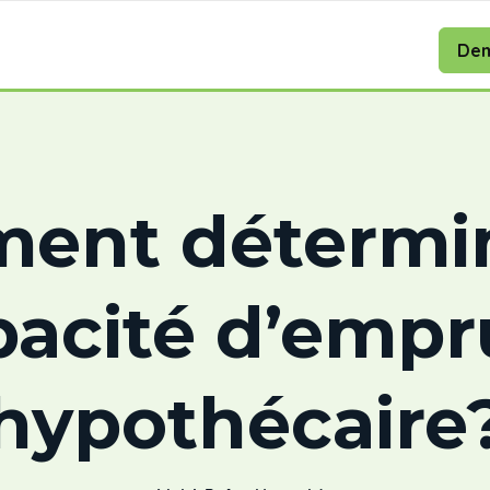
Dem
ent détermin
pacité d’empr
hypothécaire