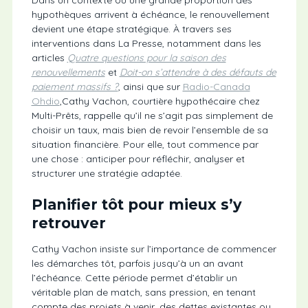
Dans un contexte où une grande proportion des
hypothèques arrivent à échéance, le renouvellement
devient une étape stratégique. À travers ses
interventions dans La Presse, notamment dans les
articles
Quatre questions pour la saison des
renouvellements
et
Doit-on s’attendre à des défauts de
paiement massifs ?
, ainsi que sur
Radio-Canada
Ohdio
,Cathy Vachon, courtière hypothécaire chez
Multi-Prêts, rappelle qu’il ne s’agit pas simplement de
choisir un taux, mais bien de revoir l’ensemble de sa
situation financière. Pour elle, tout commence par
une chose : anticiper pour réfléchir, analyser et
structurer une stratégie adaptée.
Planifier tôt pour mieux s’y
retrouver
Cathy Vachon insiste sur l’importance de commencer
les démarches tôt, parfois jusqu’à un an avant
l’échéance. Cette période permet d’établir un
véritable plan de match, sans pression, en tenant
compte des projets à venir, des dettes existantes ou