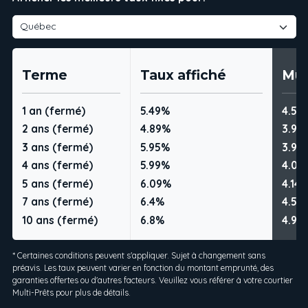
Terme
Taux affiché
Mul
1 an (fermé)
5.49%
4.59
2 ans (fermé)
4.89%
3.99
3 ans (fermé)
5.95%
3.99
4 ans (fermé)
5.99%
4.09
5 ans (fermé)
6.09%
4.14
7 ans (fermé)
6.4%
4.54
10 ans (fermé)
6.8%
4.99
* Certaines conditions peuvent s'appliquer. Sujet à changement sans
préavis. Les taux peuvent varier en fonction du montant emprunté, des
garanties offertes ou d'autres facteurs. Veuillez vous référer à votre courtier
Multi-Prêts pour plus de détails.