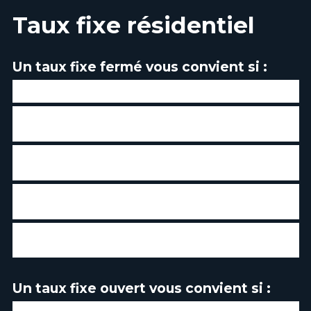
Taux fixe résidentiel
Un taux fixe fermé vous convient si :
Vous prévoyez une hausse des taux d’intérêt
Vous avez une faible tolérance aux fluctuations de taux
sur le marché
Vous souhaitez avoir des mensualités identiques tout le
long de votre terme
Vous prévoyez ne faire aucun remboursement anticipé
ou très peu
Vous ne prévoyez pas vendre votre propriété à court
terme
Un taux fixe ouvert vous convient si :