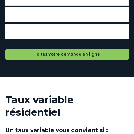
Vous prévoyez vendre votre propriété à court terme.
Vous prévoyez faire des remboursements anticipés de
plus de 20 % de la valeur de votre hypothèque.
Vous souhaitez avoir des mensualités identiques tout le
long de votre terme.
Faites votre demande en ligne
Taux variable
résidentiel
Un taux variable vous convient si :