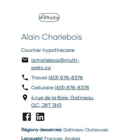
Alain Charlebois
Courtier hypothécaire
acharlebois@multi-
prets.ca
Travail
(613) 878-8378
Cellulaire
(613) 878-8378
4 rue de la Baie, Gatineau,
QC, J8T 3H3
Régions desservies
:
Gatineau-Outaouais
Langue(s)
:
Français, Anglais