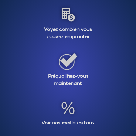
risque et l’incertitude financière.
L’aspect financier n’est pas le seul aspect à
considérer. En vous lançant dans l’immobilier
locatif, vous devrez gérer des locataires et vous
Voyez combien vous
occuper de l’entretien de cet immeuble. Il est
pouvez emprunter
donc important de se des familiariser avec les
droits locatifs au Québec et d’avoir un intérêt
envers les travaux manuels. Cela vous aidera
grandement !
Préqualifiez-vous
La mise de fond nécessaire à votre projet
maintenant
dépendra du nombre de logements de votre plex
et votre désir ou non d’habiter l’immeuble.
Habituellement il faut disposer d’une mise de
fond de 20% de la valeur de la propriété. Par
contre, pour un duplex où le propriétaire est
occupant on parle de 5% de mise de fonds et
Voir nos meilleurs taux
celle-ci augmente à 10% pour les propriétés de 3