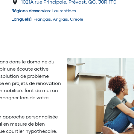
1021A rue Principale, Prévost, QC, J0R 1T0
Régions desservies
:
Laurentides
Langue(s)
:
Français, Anglais, Créole
 ans dans le domaine du
oir une écoute active
ésolution de problème
ise en projets de rénovation
mmobiliers font de moi un
ompagner lors de votre
n approche personnalisée
ai en mesure de bien
ue courtier hypothécaire.