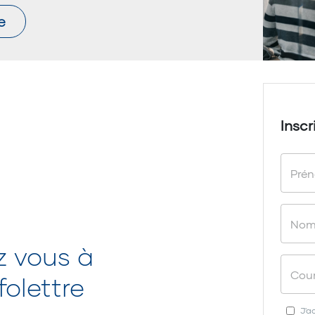
e
Inscr
z vous à
olettre
J'a