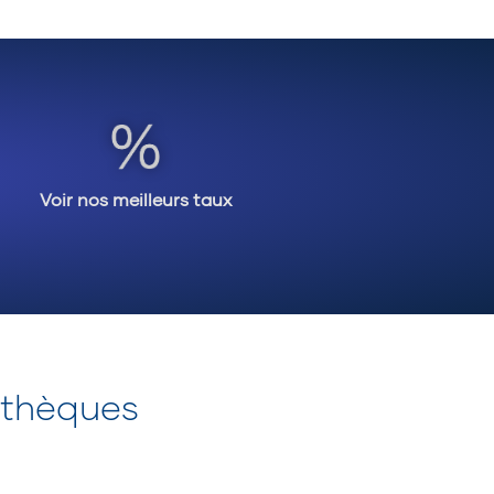
 de la valeur de la
 de mise de fonds et
 Il est en mesure de vous
rrer la réalisation de
Voir nos meilleurs taux
othèques