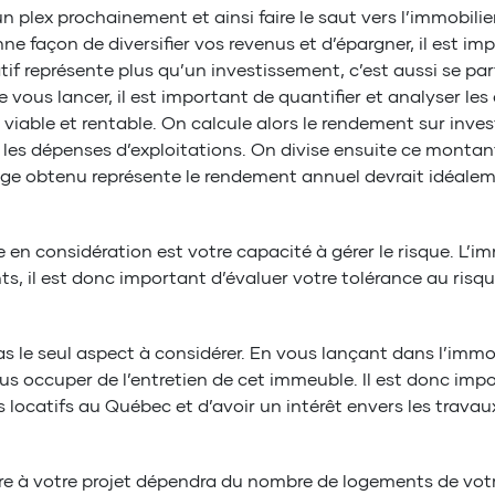
 plex prochainement et ainsi faire le saut vers l’immobilier
e façon de diversifier vos revenus et d’épargner, il est imp
tif représente plus qu’un investissement, c’est aussi se part
ous lancer, il est important de quantifier et analyser les
st viable et rentable. On calcule alors le rendement sur inv
les dépenses d’exploitations. On divise ensuite ce montant
ge obtenu représente le rendement annuel devrait idéaleme
en considération est votre capacité à gérer le risque. L’imm
s, il est donc important d’évaluer votre tolérance au risque
as le seul aspect à considérer. En vous lançant dans l’immob
ous occuper de l’entretien de cet immeuble. Il est donc imp
its locatifs au Québec et d’avoir un intérêt envers les trav
re à votre projet dépendra du nombre de logements de votre