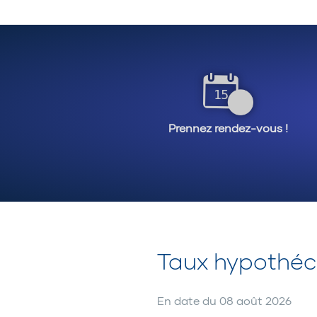
non d’habiter l’immeuble.
propriété. Par contre, po
celle-ci augmente à 10% 
Votre courtier Multi-Prêt
conseiller et de vous gui
votre projet.
Prennez rendez-vous !
Taux hypothéca
En date du
08 août 2026