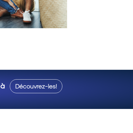
 à
Découvrez-les!