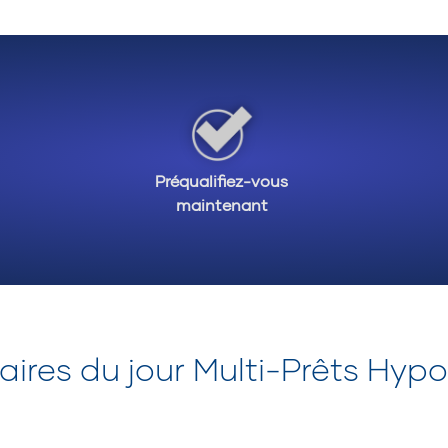
 Habituellement il faut disposer d’une mise de fond de 20%
ur un duplex où le propriétaire est occupant on parle de 5%
pour les propriétés de 3 ou 4 logements.
s Hypothèques est là pour vous aider à faire les bons choix.
der à travers cet investissement. Contactez-nous pour déma
Préqualifiez-vous
maintenant
ires du jour Multi-Prêts Hyp