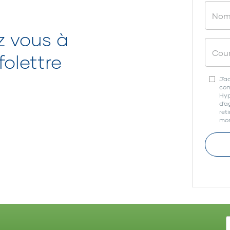
z vous à
olettre
J'a
com
Hyp
d'a
ret
mom