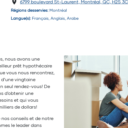
6799 boulevard St-Laurent, Montréal, QC, H2S 3
Régions desservies
:
Montréal
Langue(s)
:
Français, Anglais, Arabe
s, nous avons une
eilleur prêt hypothécaire
sque vous nous rencontrez,
 d’une vingtaine
 un seul rendez-vous! De
ns d'obtenir une
soins et qui vous
lliers de dollars!
e nos conseils et de notre
mmes le leader dans