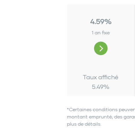
4.59%
1 an fixe
Taux affiché
5.49
%
*Certaines conditions peuven
montant emprunté, des garanti
plus de détails.