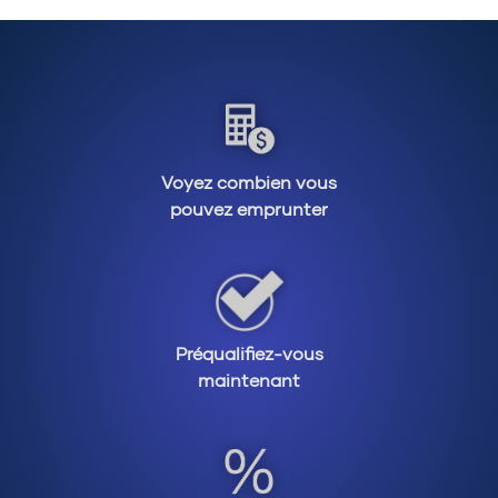
hypothécaire, surtout s'ils ne disposent pas d’une
preuve de revenus conventionnelle. Nos courtiers
sont des experts en matière de solutions
hypothécaires et ont accès à de multiples
options, y compris des produits hypothécaires
conçus spécialement pour les travailleurs
Voyez combien vous
autonomes. Ils peuvent déterminer quels prêteurs
pouvez emprunter
ont des conditions et des exigences plus
favorables et vous conseilleront sur la manière
d'améliorer vos options pour obtenir le meilleur
taux et les meilleures conditions possibles.
Plus votre situation hypothécaire est complexe,
Préqualifiez-vous
plus il est judicieux de faire appel à un courtier
maintenant
hypothécaire expérimenté qui peut vous aider à
simplifier le processus et à réaliser à la fois vos
objectifs à court terme et votre plan financier à
long terme. Avant tout, il vous permet de rester