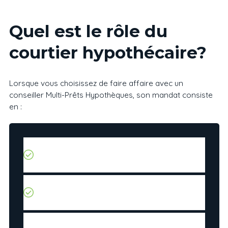
Quel est le rôle du
courtier hypothécaire
?
Lorsque vous choisissez de faire affaire avec un
conseiller Multi-Prêts Hypothèques, son mandat consiste
en :
Négocier pour ses clients une demande de
prêt hypothécaire auprès de plusieurs
institutions financières,
Obtenir, pour ses clients, les meilleures
conditions sur le marché, compte tenu de leur
situation financière et de leur dossier de crédit,
Ne consiste donc pas à prêter de l’argent à