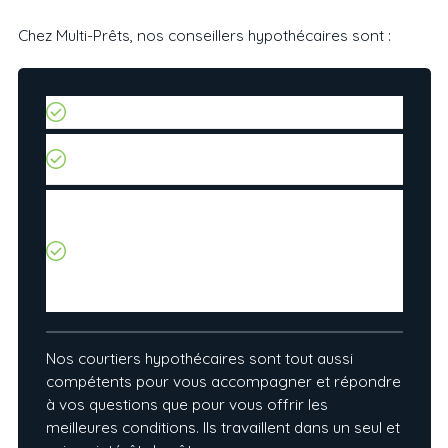
Chez Multi-Prêts, nos conseillers hypothécaires sont :
À l’affût des tendances du marché;
Formés pour cerner vos besoins réels et y
répondre rapidement;
En mesure de vous offrir des promotions
exclusives, consenties par nos institutions
financières partenaires via un système
informatique centralisé, et ils bénéficient
d’outils d’aide à la prise de décision. Donc
aucune perte de temps ni mauvaise surprise!
Nos courtiers hypothécaires sont tout aussi
compétents pour vous accompagner et répondre
à vos questions que pour vous offrir les
meilleures conditions. Ils travaillent dans un seul et