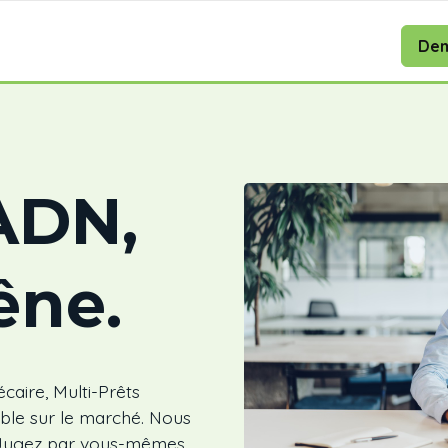
Dem
ADN,
êne.
caire, Multi-Prêts
ble sur le marché. Nous
 Jugez par vous-mêmes.