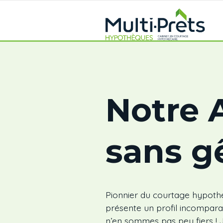
Notre 
sans g
Pionnier du courtage hypothé
présente un profil incompara
n’en sommes pas peu fiers !