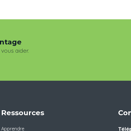
antage
 vous aider.
Ressources
Con
Apprendre
Télé