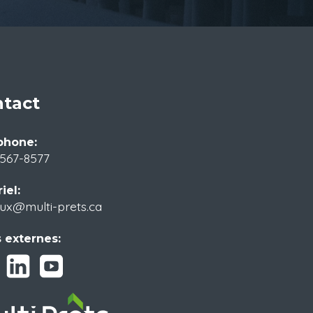
tact
phone:
)567-8577
iel:
ux@multi-prets.ca
 externes: