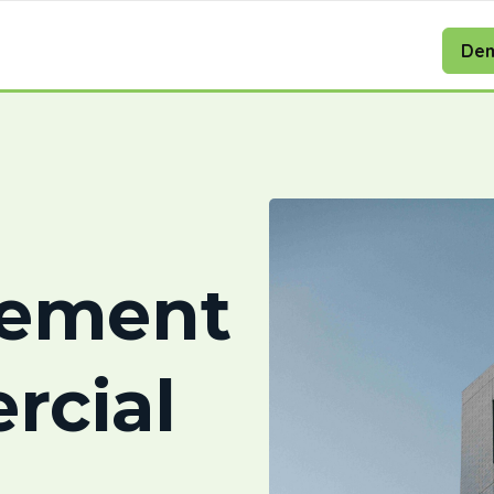
Dem
cement
rcial