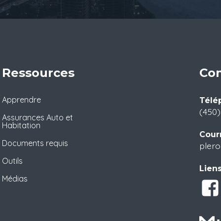
Ressources
Con
Apprendre
Télé
(450
Assurances Auto et
Habitation
Courr
Documents requis
plero
Outils
Liens
Médias